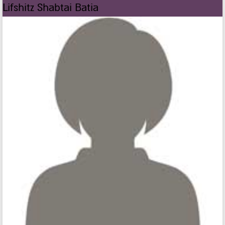
Lifshitz Shabtai Batia