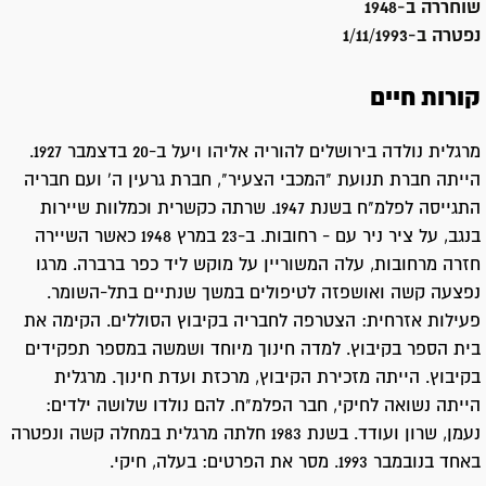
שוחררה ב-
1948
נפטרה ב-
1/11/1993
קורות חיים
מרגלית נולדה בירושלים להוריה אליהו ויעל ב-20 בדצמבר 1927.
הייתה חברת תנועת "המכבי הצעיר", חברת גרעין ה' ועם חבריה
התגייסה לפלמ"ח בשנת 1947. שרתה כקשרית וכמלוות שיירות
בנגב, על ציר ניר עם - רחובות. ב-23 במרץ 1948 כאשר השיירה
חזרה מרחובות, עלה המשוריין על מוקש ליד כפר ברברה. מרגו
נפצעה קשה ואושפזה לטיפולים במשך שנתיים בתל-השומר.
פעילות אזרחית: הצטרפה לחבריה בקיבוץ הסוללים. הקימה את
בית הספר בקיבוץ. למדה חינוך מיוחד ושמשה במספר תפקידים
בקיבוץ. הייתה מזכירת הקיבוץ, מרכזת ועדת חינוך. מרגלית
הייתה נשואה לחיקי, חבר הפלמ"ח. להם נולדו שלושה ילדים:
נעמן, שרון ועודד. בשנת 1983 חלתה מרגלית במחלה קשה ונפטרה
באחד בנובמבר 1993. מסר את הפרטים: בעלה, חיקי.