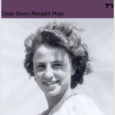
ז"ל
Caspi Sason Margalit Mrgo