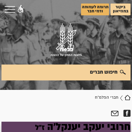
ביקור
תרומה לעמותה
במוזיאון
ודמי חבר
פלוגות המחץ של ההגנה
חיפוש חברים
חברי הפלמ"ח
חרובי
יעקב
יענקל'ה
ז"ל