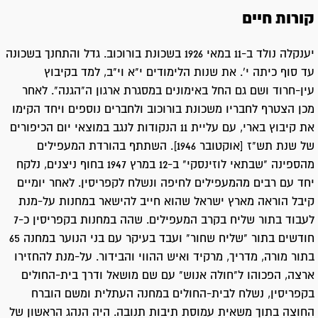
קורות חיים
יענקלה נולד ב-11 במאי 1926 בשכונת בורוכוב. גדל והתחנך בשכונה
עד סוף כיתה י'. את שנות הלימודים י"א וי"ב, למד בקיבוץ
עין-חרוד ושם גם החל באימונים במסגרת ארגון ה"הגנה". לאחר
מכן הצטרף לחבריו משכונת בורוכוב ולחברים נוספים ויחד הקימו
את קיבוץ בארי, עם עליית 11 הנקודות לנגב במוצאי יום הכיפורים
של שנת תש"ז [אוקטובר 1946]. השתתף בהורדת המעפילים
מהספינה "שבתאי לוזינסקי" ב-12 במרץ 1947 בחוף ניצנים, נלקח
יחד עם רבים מהמעפילים לחיפה ונשלח לקפריסין. לאחר יומיים
קיבל הוראה מארץ ישראל שהוא חייב להישאר במחנות על-מנת
לעבוד בתור שליח בקרב המעפילים. שהה במחנות בקפריסין כ-7
חודשים בתור "שליח שחור" ועבד בעיקר עם בני הנוער במחנה 65
בתור מורה, מדריך, מרקיד ואיש ההווי והבידור. על-מנת להחזירו
ארצה, הפכוהו ל"חולה אנוש" עם שם מושאל ודרך בית-החולים
בקפריסין, נשלח לבית-החולים במחנה העתלית ומשם הוברח
החוצה בתוך משאית עמוסת תיבות תנובה. היה הנהג הראשון של