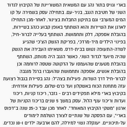
בארי וגויס בתור נהג עם המשאית המשוריינת של הקיבוץ לגדוד
השני של חטיבת הנגב, בניר-עם. בתחילה עסק בשמירה על קו
המים המערבי וגם בתיקון החבלות בצינור. לאחר-מכן התחילו
לארגן את השיירות והוא השתתף באופן קבוע כנהג בשיירות,
בהובלת אספקה, דלק ותחמושת. השתתף בעלייה לברור-חיל,
בפינוי הילדים מיד-מרדכי, בפריקת הנשק הצ'כי שהגיע
לשדה-התעופה נטוש בבית-דרס. משאיתו העבירה את הנשק
שהיה מיועד לגדוד השני. כאשר הנגב היה מנותק, השתתף
בהובלת מטענים שהועמסו על הדקוטה שטסה לרוחמה וכן
בהובלת אנשים, אספקה ותחמושת שהועברו ברגל מנגבה
לברור-חיל דרך השדות. פעילות בצה"ל: נהג בסיירת בגבול רצועת
עזה מתחנת הכוח באשקלון ועד כרם-שלום. פעילות אזרחית:
בקיבוץ בארי מילא תפקידים רבים - גזבר, ריכוז קניות, ריכוז
ועדות וריכוז ענף הלול. עסק במשך 5 שנים בריכוז הקניות של
ארגון "משקי הקיבוץ המאוחד". לאחר מכן עבד כ-25 שנה ב"דפוס
בארי", עם הפסקה של שנתיים לצורך השלמת לימודים
על-תיכוניים. יענקלה נשוי למירלה, להם ארבעה ילדים ו-10 נכדים.