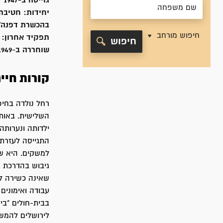
גוייסה ב-
1947
יחידות:
חטיבת 
בהכשרת דפנה/ת
חיפוש מורחב
תפקיד אחרון:
חיפוש
שוחררה ב-
1949
קורות חיי
השלישית. באותה
ילדותה ונערותה
למשקים. היא ש
גיבוש בהדרכת מ
שאינה כשירה ל
עבודה ואימונים
בבית-חולים "בי