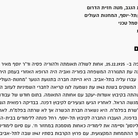
הנגב, מטה חזית הדרום
ל-יוסף, המחנות העולים
סמל טכני
ם
רחל נולדה בחיפה ב- 25.12.1925, אחות לשולה תאומתה ולהוריה פסיה וד"ר יוסף
 עת התגוררה המשפחה בפוריה ואביה היה הרופא האזורי בעמק הירדן
 עברו עליה בתל-אביב. היא הייתה חברה בתנועת הנוער "מחנות-העולים
התגייסה לעזרת המשקים בשנת 1943 עת נשמעה לצו קריאה לחברי השמיניות לעז
התה בקיבוץ אשדות-יעקב עם אחותה התאומה. בתום חודש של עבודה
נשה הראל. לאחריו הגיעו הצעירים לקיבוץ דפנה. בבדיקה רפואית הוב
שרת בפלמ"ח. היא נשארה חברת הכשרה אך לא שרתה בפלמ"ח. לאח
 בדפנה, הועברו החברה לקיבוץ תל-יוסף. רחל פנתה ללימודים בבית-ה
לינסון" וסיימה את לימודיה כאחות מוסמכת במחזור ח'. עם סיום לימודי
לירושלים להמשך ההתמחות המקצועית. עם פרוץ הקרבות בסתיו 7