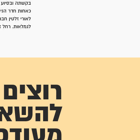
בקשתה ובסיוע א
כאחות חדר הני
לאורי זלטין ח
לגמלאות. רחל ז
רוצים
להשא
מעודכ