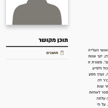
תוכן מקושר
 מאיר אנשי העלייה
מושגים
. יקר שנות
". מסגרת זו
וב הכול ולסייע
, נערך מסע
רר לה
ר שנת
ספר לאחיות
ה עלתה
194 שבה לתל-אביב. על פי