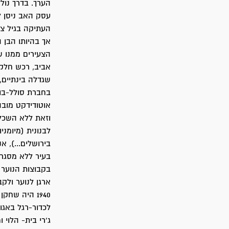
הערך. בדרך נולד
עסק האב ניסן ל
העתיקה בגיל צע
אך בהיותו הבן 
הצעירים ממנו ש
אביב, רכש חלק
שגדלה בינתיים,
בחברת סולל-בונ
אוטודידקט מובה
וזאת ללא השכלה
לבנונית (מיומני
בירושלים...), א
בעיר ללא מסגרת
בקבוצות הנוער 
ארגן לנוער ולקב
1940 היה שח
לכדור-רגל באגו
ג'רי בית- הלוי