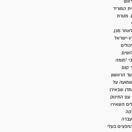
ראש
ת המוריד
. מטרת
אחר מכן,
ץ-ישראל
כולים
ושים.
י "חומה
 קום
עד הראשון
שמועה על
מדן שבאירן
 עם התינוק
ים השאירו
קה
עברה
החפצים בעלי