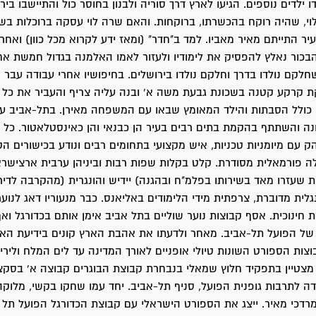
ו ילדים נוספים. הגיעו לארץ דרך סוריה ולבנון בחוסר כול והתיישבו בי
וי, שהיה רוקח בהכשרתו, ברוקחות. והאם שרה לוי עסקה ברוכלות בש
יר התייתם מאיר מאביו. למד ב"חדר" (ומאז ידע לקרוא מכל כוון) ואחר
הבכור נאלץ להפסיק את לימודיו ולעזור לאמו האלמנה בגדול חמשת אחיו
חלקם נולדו בדרך וחלקם נולדו בירושלים. בחיפושיו אחרי עבודה עבר 
ת קרקע קטנה בשכונת גבעת משה א' ובנה עליה צריף והעביר את כ
 כולל הסבתות והילד המאומץ שבאו עם המשפחה מאירן. בתל-אביב עבד
ה והשתתף בהקמת בתים רבים בעיר הן כבנאי והן כאינסטלאטור. כל י
ק עם מיומניות טכניות, איש מקצועי בתחומים רבים ונודע בכישורים הט
 פורמאלית מסודרת. קלט בקלות שפות רבות וביניהן ערבית ארצישראל
ות שעזרו מאד בשירותו בפלמ"ח ובהגנה) יידיש והונגרית (מהקרבה לדיריי
נגלית מדוברת, צרפתית מידי הלימודים באליאנס. כבר מנעוריו דאג לנו
 חינוכית. אסף קבוצות נוער שוליים בתל אביב אימן אותם בכדורגל ואף
של הפועל תל-אביב. מאחר ולדעתו את אהבת הארץ קונים בידיעת האר
וצות הספורט השונות טיולי אופניים לאורך המדינה עד לים המלח ולירי
קן מצטיין בתפקיד חלוץ שמאלי בנבחרת קבוצת הבוגרים קבוצה א' בסקצ
דה לתרבות גופנית הפועל, סניף תל-אביב. יחד עמו שחקו בקשי, מלוקה,
 ומרדכי מאיר. ייצג את הספורט הישראלי עם קבוצת הכדורגל הפועל תל 