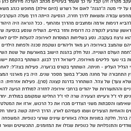
עקב מקרה זה) קבל על כך שעמד בעינויים מכתב הערכה מירוחם כהן 
על ידי מטה ה"הגנה" לאום אל רשרש (היום אילת) מחופש כנהג משאי
ומחפש עבודה ומשאות לדרך חזרה, הנסיעה הייתה דרך מעלה העקרבים
הביא דגימות אדמה ומחצבים מהדרך ומהחוף . ככל הנראה היה היהודי
שון שהגיע לנקודה כה דרומית וחזר בחיים. השליח שנסע בנסיעה של
וא נרצח בעקבה. נסע בשליחות המוסדות לאירופה להעלות ילדים לאר
הם שהמצב באירופה רע מאד וליהודים נשקפת סכנה ולפחות הילדים י
חמת העולם השנייה. נטל חלק בהגנת הישוב במאורעות של שנות השל
ני נוער פליטים מאירופה, לישראל דרך לבנון. השתתף בהקמת יישוב
י הגליל העליון - חניתה. השתתף בקורס בג'וערה. פעילות בצה"ל: לאחר
ין התחבורה של מחנה מטכ"ל במשך מספר שנים. היה בין מארגני המצ
שלא צעד) של צהל. השתחרר בדרגת קצונה (סרן). פעילות אזרחית: ה
ניים וההתעוררות של יהודים ברחבי אירופה לחזרה למולדת הגיעה להא
סן לוי ז"ל ורעייתו הצעירה שרה לוי ז"ל החליטו שמקומם במולדת. יחד
 שאימצו והסבתות משני הצדדים מכרו את כל הרכוש, ארזו את המטלטל
ם והאחיות הצעירים ושמו פעמיהם לארץ. הדרך הייתה קשה ביותר חל
ברגל, חלקה במוניות וכולה באזורים עוינים שורצי כנופיות. המשפחה 
ודדים והתנפלויות של כנופיות שגזלו את המזומנים, התכשיטים ושאר 