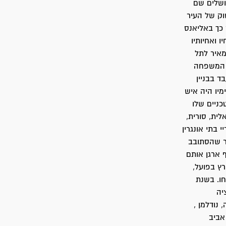
רושלים שם
וק של העיר
 כך באליאנס
 ואחיותיו
מאיר לתל
ל המשפחה
 בבניין
מיו היה איש
כניים שלו
ית, סורית,
 בתי אונגרין
ער שהסתובב
 ארגן אותם
ץ בפועל,
חו. בשנת
יה
 נודלמן ,
אביב