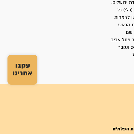
 נחמד, ילידת ירושלים.
 הבנות נילי ארז (בתאריך 03.10.1946) ורחל (רלי) גל
קטן לאמהות
ת הראש
 שם
לשם עבר מתל אביב
עם המשפחה ובביתו הצנוע התגורר עד יומו האחרון. מאיר הלוי נפטר בתאריך 24.12.2004 ונקבר
.
עקבו
אחרינו
ת הפלמ"ח