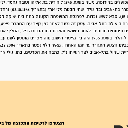
באולימפיאדת הפועלים באירופה. נישא בשנת 1945 ליהודית בת אליהו וטובה
הזוג הצעיר התגורר בת-אביב ובה נולדו שתי
(בתאריך 15.10.1950). סבא לשש נכדות. לפרנסת המשפחה הקטנה פתח בית יציקה 
רחוב אילת בתל-אביב. עסק זה נסגר לאחר זמן קצר עם החמרת פציע
ם וניתוחים תכופים. לאחר נישואיו והולדת בתו הבכורה נילי, החליף את
המשפחה מ-לוי ל-הלוי. בשנת 1955 היה בין מייסדי הישוב נווה אפרים מונוסון 
יית שאול בתל-אביב לצד רעייתו ז"ל. כתבה את הפרטים: בתו, נילי ארז
הצטרפו לרשימת התפוצה של בי