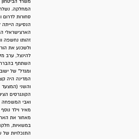
משרד הביטחון 
המחלקה. נשלח 
סחורות לדרום 
הנסיעה הייתה ל
הארצישראלי הרא
זהותו נחשפה וה
ולשכנע את הורי
להינצל, ערב מל
השתתף בהברחת ב
ומגדל" של ישוב
המדינה היה קצ
והשני (המצעד 
הקונגרסים הציו
ואבי המשפחה ני
מאיר וילד נוסף
מאחור את האחי
במשאיות, חלקה 
התנכלויות של ש