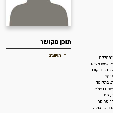
תוכן מקושר
מושגים
וי גויס ל"מחלקה
ארצישראליים
 תחת פיקודו
טיקה.
ת. בתקופה
יתים כשלא
ילות
רר מחוסר
 הוכר כנכה