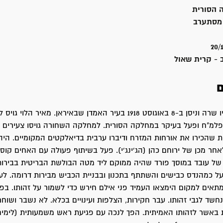
 הסורית
מסתערב
20/
 - קרית שאול
ם
מאיר נולדל הוריו שרה וניסן ב-8 באוגוסט 1918 בעיר האמדן שבאיראן. מאיר הל
למ"ח ופעל בעיקר במחלקה הסורית. למחלקה השחורה גויסו צעירים 
ת שהכירו את אורחות המזרח ודיברו ערבית בדיאלקטים המקומיים. היה
לאחר מכן של ירוחם כהן (הג'ינג'י). פעל בשיתוף פעולה עם האחים קוס
של עובד במוסך פורד שהיה ממוקם ליד מטה הבולשת הבריטית בבירו
ל כמהנדס כבישים והשתתף בתכנון ובבניית הכביש מבירות דרומה. לע
ים למקום הימצאו העמיד פני אילם חירש כדי לשמור על זהותו. בפע
שד לגבי זהותו. עבר חקירות, הצלפות ועינויים בכלא. לא נשבר ושוח
 באשר לזהותו האמיתית. הפך לנכה עם פגיעת ראש משמעותית (לימים