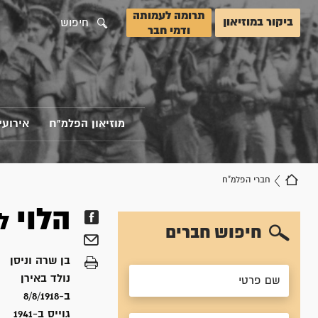
תרומה לעמותה
ביקור במוזיאון
חיפוש
ודמי חבר
מוזיאון הפלמ"ח
אירועי
חברי הפלמ"ח
הלוי
לו
חיפוש חברים
בן
שרה וניסן
נולד ב
אירן
ב-8/8/1918
גוייס ב-
1941