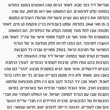
מגדיאל ליד כפר סבא. לאחר הגיוס שהו האנשים במשך כחודש
במחנה קלט לאימונים. הם התאמנו ואף ראו מרחוק, עת שהו
בקדמה את כיבוש גוש עציון והשריפה שהעלו הערבים במקום
ב-15 מאי 1948. בקדמה עסקו בעבודות בניין והקמת קו מים. לאחר
תקופה שבו לתל מונד [מחנה הקלט של הפלמ"ח]. הם התאמנו
במשטרת תל-מונד ואף זכו לקבל מספר אישי של צה"ל. לאחר מכן
הועברו לסרפנד. הם הפכו להיות חלק מפלוגה א' של הגדוד
החמישי של חטיבת הראל. בשלב מסויים עברה כל הקבוצה
משפיים קורס קשר במחנה ישראל ליד שדה התעופה לוד.
הקרבות בהם נטלו חלק: קרבות לשחרור הכפרים לצורך הרחבת
הכביש לירושלים, אזור שער הגיא במסגרת מבצע "ההר" הם שהו
באבו גוש, מאחר ולא היה מקום בקריית ענבים. כל יום הלכו ברגל
לאכול. לאחר מכן ירד הגדוד לנגב והם היו חלק מהכוחות שלחמו
במבצע חורב. אזור הגבול המצרי מרפיח ועד בארותיים. בסיום
הקבות שבו עם הגדוד למחנה ישראל. אז הוחלט לשחרר את חברי
ההכשרות של הקיבוצים. מרבית החיילים היו חברי עליית הנוער
והם שבו לשפיים. הכוונה הייתה להקים ישוב חדשו עצמאי. הם