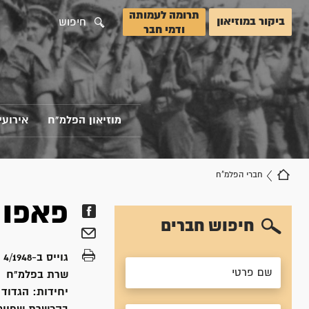
תרומה לעמותה
ביקור במוזיאון
חיפוש
ודמי חבר
מוזיאון הפלמ"ח
אירועי
חברי הפלמ"ח
פאפו
חיפוש חברים
גוייס ב-
4/1948
שרת
בפלמ"ח
יחידות:
הגדוד 