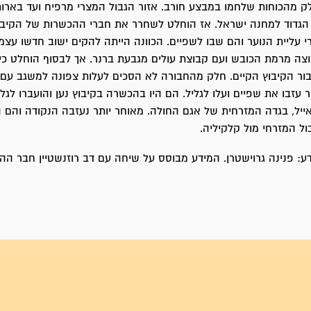
לק מהכוחות שלחמו במבצע חורב. אזור הגבול המצרי מרפיח ועד בארותי
הגדוד למחנה ישראל. אז הוחלט לשחרר את חברי ההכשרות של הקיבו
רי עליית הנוער והם שבו לשפיים. הכוונה הייתה להקים ישוב חדשו עצמ
ה מרמת הכובש ועם קבוצת עולים מגבעת ברנר. אך לבסוף הוחלט כי 
ור הקיבוץ הקיים. חלק מהחבורה לא הסכים לעלות צפונה למשגב עם.
עזבו את שפיים ועלו לגליל. הם היו בהכשרה בקיבוץ נען והועברו לגליל
ייל, בגדה המזרחית של אגם החולה. מאוחר יותר נעזבה הנקודה והם ה
ול המזרחי מול קלקיליה.
: פנינה גרוישטרן. המידע מבוסס על שיחה עם דב רוזנשטיין חבר הה