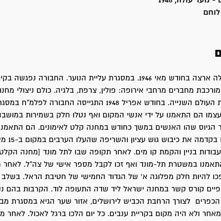
נוער עולה, 1948
לוחם
ם
שמואל פאפו עלה ארצה בחודש מאי 1946. במסגרת עליית הנוער. החבורה נפג
ורכבת מחברים מרחבי אירופה: פולין, צרפת, בלגיה. כולם ניצולי מחנו
בתקופת מלחמת העולם השנייה. בחודש אפריל 1948 התגייסה החבורה ל
עצמו הם התאמנו על ידי אנשי המקום ואף נטלו חלק בשמירות במושבה
 הגיוס שהו האנשים במשך כחודש במחנה קלט לאימונים. הם התאמנו 
ודות בניין והקמת קו מים. לאחר תקופה שבו לתל מונד [מחנה הקלט
אמנו במשטרת תל-מונד ואף זכו לקבל מספר אישי של צה"ל. לאחר מ
ו להיות חלק מפלוגה א' של הגדוד החמישי של חטיבת הראל. בשלב 
יים קורס קשר במחנה ישראל ליד שדה התעופה לוד. הקרבות בהם נט
הכפרים לצורך הרחבת הכביש לירושלים, אזור שער הגיא במסגרת מב
מאחר ולא היה מקום בקריית ענבים. כל יום הלכו ברגל לאכול. לאחר מכן