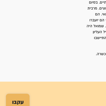
ים. בסיום
צים. מרבית
אי. הם
הם יועברו
 שמואל היה
 העליון
תיישבו
כשרה.
עקבו