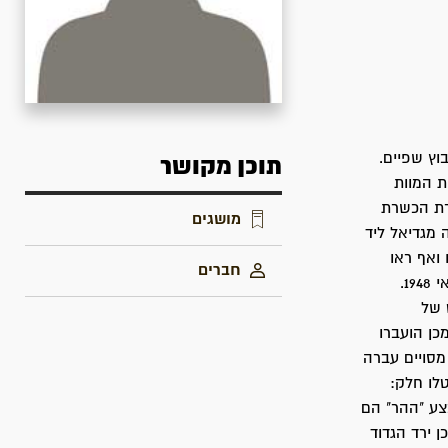
שה בקיבוץ שפיים.
תוכן מקושר
ת המוות
פלמ"ח במסגרת הכשרת
מושגים
 מגדיאל ליד
ואף ראו
חברים
מרחוק, עת שהו בקדמה את כיבוש גוש עציון והשריפה שהעלו הערבים במקום ב-15 מאי 1948.
 של
כן הועברו
מסויים עברה
לו חלק:
צע "ההר" הם
 ירד הגדוד