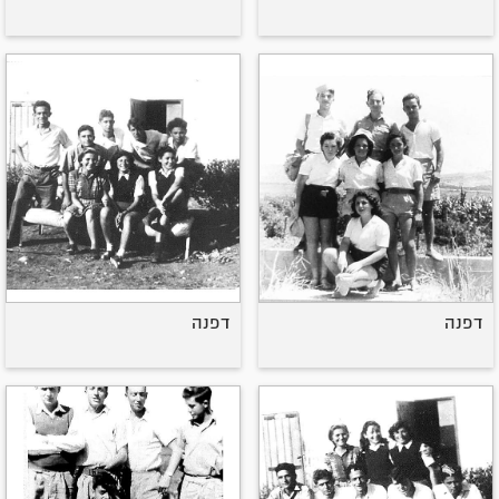
דפנה
דפנה