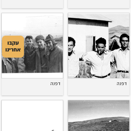
עקבו
אחרינו
דפנה
דפנה