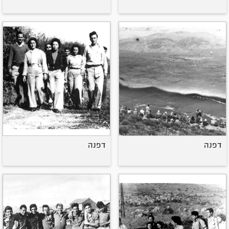
דפנה
דפנה