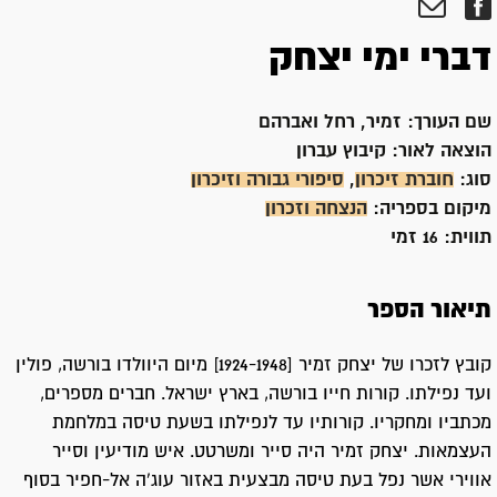
דברי ימי יצחק
שם העורך:
זמיר, רחל ואברהם
הוצאה לאור:
קיבוץ עברון
סוג:
חוברת זיכרון
,
סיפורי גבורה וזיכרון
מיקום בספריה:
הנצחה וזכרון
תווית:
16 זמי
תיאור הספר
קובץ לזכרו של יצחק זמיר [1924-1948] מיום היוולדו בורשה, פולין
ועד נפילתו. קורות חייו בורשה, בארץ ישראל. חברים מספרים,
מכתביו ומחקריו. קורותיו עד לנפילתו בשעת טיסה במלחמת
העצמאות. יצחק זמיר היה סייר ומשרטט. איש מודיעין וסייר
אווירי אשר נפל בעת טיסה מבצעית באזור עוג'ה אל-חפיר בסוף