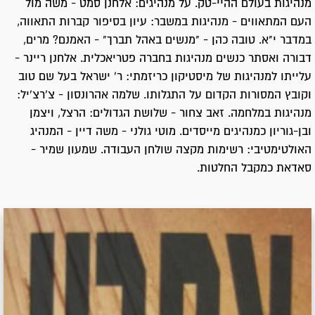
מנהיגות בעולם ההיי-טק. על מנהיגים: אלחנן סמט - משה מול
העם המתאווים - מנהיגות במשבר: עיון בסיפור קברות התאווה,
במדבר י"א. טובה כהן - "מנשים באהל תברך" - האמנם? מרים,
דבורה ואסתר כנשים מנהיגות בחברה פטריאכלית. אלחנן ריינר -
עלייתו למנהיגות של מיסטיקון כריזמתי: ר' ישראל בעל שם טוב
וקובץ המסורות הקדום על התגלותו. שלמה אהרונסון - צ'רצ'יל:
מנהיגות במלחמה. זאב צחור - שלושת הגדולים: הרצל, ויצמן
ובן-גוריון כמנהיגים מייסדים. מוטי גולני - משה דיין - המנהיג
האולטימטיבי: רשימות מקצה שולחן העבודה. שמעון שמיר -
סאדאת כמקבל החלטות.