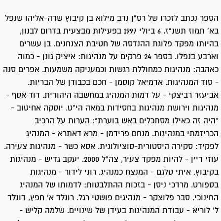
הספר נכתב לזכרו של רס"ן נדב מילוא בן קיבוץ שדה-אליהו שנפל
בא' תמוז תשנ"ז, 6 ביולי 1997 בפעילות מבצעית בדרום לבנון,
בהיותו מפקד פלוגת ההנדסה של חטיבת הצנחנים. בן עשרים
וארבע בנפלו. בספר 24 פרקים על מנהיגות: איציק גונן - כמוה
כאהבה: מנהיגות כמחוללת רגשות וכמעניקה משמעות. אפרים סנה
- סוד המנהיגות. אדמיאל קוסמן - חכם בכבודן של הבריות.
אביעזר רביצקי - על דמות המנהיג במחשבה היהודית. דוד אסף -
מנהיגות וירושת מנהיגות בחסידות במאה הי"ט. יוסקה אחיטוב -
"היה זה כאילו מסתכלים באש בוערת": הערות על הרכיב
הכריזמתי במנהיגות. מנחם פרידמן - מרא דאתרא - המנהיג
לפקיד: סקירה היסטורית-סוציולוגית. אסא כשר - מנהיגות צעירה.
עוזי דיין - להיות מפקד צעיר, צה"ל 2000. יעקב גדיש - מנהיגות
בקיבוץ. איתי טלגם - המנצח כמנהיג. רוני לידור - מנהיגות
בספורט. מרדכי ניסן - בזכות ההתלבטות: לדמותו של המנהיג
החינוכי. סבר פלוצקר - מנהיגים פושטי רגל. רונלד א' חפץ, דונלד
ל' לוריא - עבודת המנהיגות בעידן של שינויים. שלמה קליש -