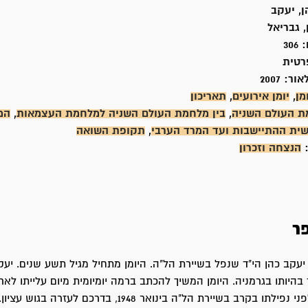
ן, יעקב
 גבריאל
:
306
רטית
אור:
2007
מן
,
יומן אירועים
,
תאריכון
 העולם השניה
,
בין מלחמת העולם השניה למלחמת העצמאות
,
המ
ית ההתיישבות ועד המרד הערבי
,
תקופת השואה
:
הנצחה וזכרון
ר
 יעקב כהן הי"ד שנפל בשיירת הל"ה. היומן מתחיל מגיל תשע שנים. יע
 בהיותו בגרמניה. היומן המשיך להכתב ברמה יומיומית מיום עלייתו לאר
לימים ספורים לפני נפילתו בקרב בשיירת הל"ה בינואר 1948, בדרכם לע