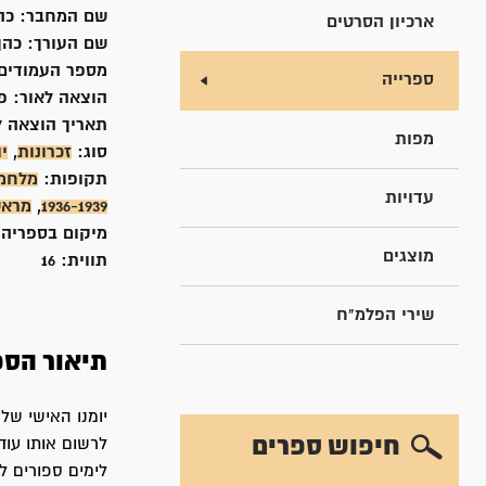
שם המחבר:
כה
ארכיון הסרטים
שם העורך:
כהן,
מספר העמודים
ספרייה
הוצאה לאור:
פ
תאריך הוצאה ל
מפות
סוג:
זכרונות
,
יו
תקופות:
מלחמת
עדויות
1936-1939
,
מראש
מיקום בספריה
מוצגים
תווית:
16
שירי הפלמ"ח
תיאור הספ
יומנו האישי של
חיפוש ספרים
לרשום אותו עוד