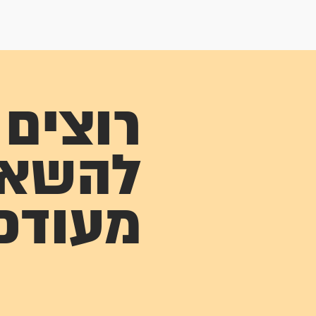
רוצים
להשא
מעודכ