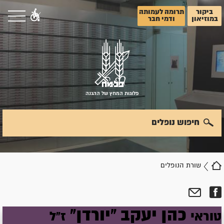
ביקור
תרומה לעמותה
במוזיאון
ודמי חבר
פלוגות המחץ של ההגנה
חיפוש נופלים
שורת הנופלים
כהן
יעקב
"יורדן"
טוראי
ז"ל