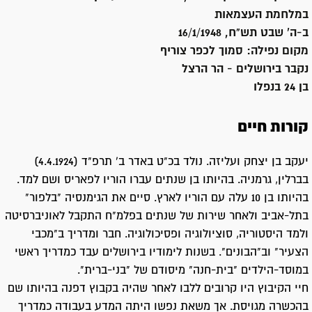
במלחמת העצמאות
ב-ה' שבט תש"ח, 16/1/1948
מקום נפילה:
סמוך לכפר צוריף
נקבר ב
ירושלים - הר הרצל
בן 24 בנפלו
קורות חיים
יעקב בן יצחק ועליזה. נולד בכ"ט באדר ב' תרפ"ד (4.4.1924)
בברלין, גרמניה. בהיותו בן שנתים עברו הוריו לפאריס ושם למד.
בהיותו בן 10 עלה עם הוריו לארץ. סיים את הגימנסיה "בלפור"
בתל-אביב ולאחר שירות של שנתים בפלמ"ח התקבל לאוניברסיטה
ולמד היסטוריה, סוציולוגיה ופסיכולוגיה. חבר ומדריך ב"מכבי
הצעיר" וב"הבונים". בשנות לימודיו בירושלים עבד כמדריך ראשי
במוסד-הילדים "בית-חנה" מיסודם של "בני-ברית".
חיי הקיבוץ היו קרובים ללבו לאחר שהיה בקבוץ דפנה בהיותו שם
בהכשרה מגויסת. אך משאת נפשו היתה המדע בעבודה כמדריך