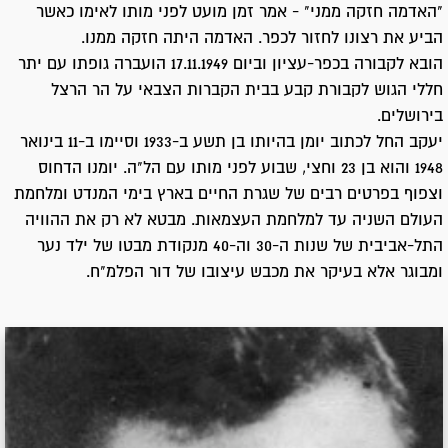
"האדמה חזקה ממני" - אמר זמן מועט לפני מותו לאימו כאשר
הביע את רצונו לחזור לכפר. האדמה היתה חזקה ממנו.
הובא לקבורה בכפר-עציון וביום 17.11.1949 הועברה גופתו עם יתר
חללי הגוש לקבורת קבע בבית הקברות הצבאי על הר הרצל
בירושלים.
יעקב החל לכתוב יומן בהיותו בן תשע ב-1933 וסיימו ב-11 בינואר
1948 והוא בן 23 וחצי, שבוע לפני מותו עם הל"ה. יומנו הדחוס
וצפוף בפרטים רבים של שגרת החיים בארץ בימי המנדט ומלחמת
העולם השניה עד למלחמת העצמאות. מבטא לא רק את ההוויה
התל-אביבית של שנות ה-30 וה-40 מנקודת מבטו של ילד נער
ומבוגר אלא בעיקר את מכבש עיצובו של דור הפלמ"ח.