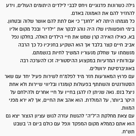
גילה כשרונות פדגוגיים ויחס לבבי לילדים היתומים העולים, וידע
להחזיר להם את האמונה באדם.
כל מגמתו היתה לא "לחנך" כי אם לתת להם אושר שלוה ובטחון.
בימי חופשותיו שלו היה נוהג לבקר את "ילדיו" ובכל מקום אליו
בא, כאילו האירה קרן שמש את חיי הילדים האלה. בחלקו נפל
אביב חיים קצר בלבד אך הוא השקיע בחניכיו כל כך הרבה
מנשמתו עד שחלק מנעוריו המשיך לחיות בנשמתם.
עבודותיו המדעיות במקצוע ההיסטוריה זכו להערכה רבה
באוניברסיטת ירושלים.
עם פרוץ המאורעות חזר מיד לפלמ"ח לשירות פעיל יחד עם שאר
הסטודנטים והשתתף בפעולות קומנדו ובליווי שיירות ולא אחת
ניצל בנס. גאה שניתן לו להגן בחייו על חיי אחרים ולהילחם על
היקר ביותר, על המולדת. הוא אהב את החיים, אך לא ירא מפני
המוות.
עם צאת מחלקת ה"ל"ה" להגשת עזרה לגוש עציון הנצור יצא גם
הוא אתם כממלא מקום המפקד ונפל עם כולם ביום ה' בשבט
תש"ח.