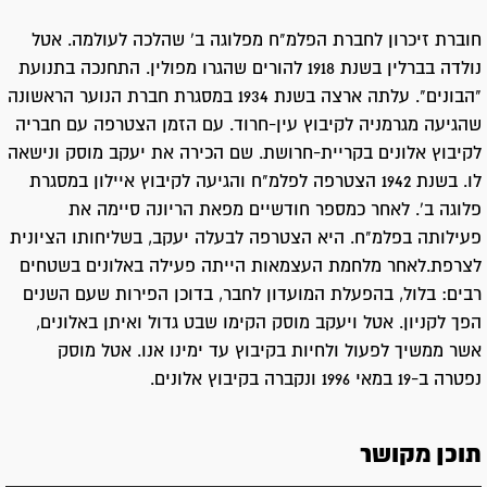
חוברת זיכרון לחברת הפלמ"ח מפלוגה ב' שהלכה לעולמה. אטל
נולדה בברלין בשנת 1918 להורים שהגרו מפולין. התחנכה בתנועת
"הבונים". עלתה ארצה בשנת 1934 במסגרת חברת הנוער הראשונה
שהגיעה מגרמניה לקיבוץ עין-חרוד. עם הזמן הצטרפה עם חבריה
לקיבוץ אלונים בקריית-חרושת. שם הכירה את יעקב מוסק ונישאה
לו. בשנת 1942 הצטרפה לפלמ"ח והגיעה לקיבוץ איילון במסגרת
פלוגה ב'. לאחר כמספר חודשיים מפאת הריונה סיימה את
פעילותה בפלמ"ח. היא הצטרפה לבעלה יעקב, בשליחותו הציונית
לצרפת.לאחר מלחמת העצמאות הייתה פעילה באלונים בשטחים
רבים: בלול, בהפעלת המועדון לחבר, בדוכן הפירות שעם השנים
הפך לקניון. אטל ויעקב מוסק הקימו שבט גדול ואיתן באלונים,
אשר ממשיך לפעול ולחיות בקיבוץ עד ימינו אנו. אטל מוסק
נפטרה ב-19 במאי 1996 ונקברה בקיבוץ אלונים.
תוכן מקושר