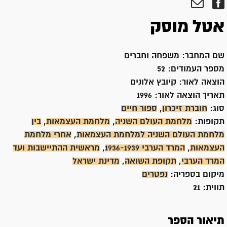
אטל מוסק
שם המחבר:
משפחה וחברים
מספר העמודים:
52
הוצאה לאור:
קיובץ אלונים
תאריך הוצאה לאור:
1996
סוג:
חוברת זיכרון
,
ספור חיים
תקופות:
מלחמת העולם השניה
,
מלחמת העצמאות
,
בין
מלחמת העולם השניה למלחמת העצמאות
,
אחרי מלחמת
העצמאות
,
המרד הערבי 1936-1939
,
מראשית ההתיישבות ועד
המרד הערבי
,
תקופת השואה
,
מדינת ישראל
מיקום בספריה:
נפטרים
תווית:
21
תיאור הספר