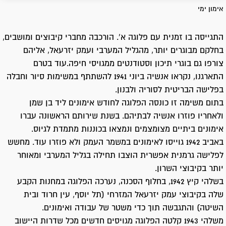
אימון ימי
התגייסה בו זמנית עם פלוגה א'. הורכבה מחברי קיבוצים ומושבים,
בחלקם מבוגרים יותר, מהגליל המערבי ועמק יזרעאל, אליהם
צורפו גם בוגרי תיכון וסטודנטים ממגויסי חיפה.עוד בטרם
התארגנו, נקראו אנשיה ביוני 1941 להשתתף במשימות סיור וחבלה
בפלישה הבריטית לסוריה ולבנון.
בתום משימה זו כונסה הפלוגה לחודש אימונים ליד בן שמן
ולאחריו פוזרו אנשיה לבתיהם. בשנת שירותם הראשונה עברו
אימונים ביתיים מצומצמים ונמצאו בכוננות מתמדת לגיוס.
באביב 1942 גוייסו לאימונים במשמר העמק ולא פוזרו עוד. מחשש
לפלישה גרמנית אפשרית הוצבו תחילה בגליל המערבי ומאוחר
יותר בקיבוצי השרון.
בשלהי קיץ 1942, בחלוף הסכנה, נערכה הפלוגה במחנות הקבע
שלה בקיבוצי עמק יזרעאל המזרחי (תל יוסף, עין חרוד ובית
השיטה) והתגבשה תוך כדי משטר של עבודה ואימונים.
משלהי 1943 קלטה הפלוגה מגויסים חדשים מכל שדרות היישוב