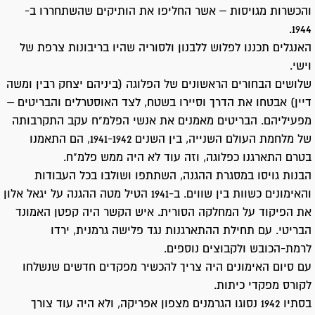
והכשרות מגויסות – אשר החליפו את הותיקים שהשתחררו ב-
1944.
האנגלים תכננו לפלוש ללבנון ולסוריה שהיו בריבונות צרפת של
וישי.
שלושים הבחורים הראשונים של הפלוגה (ביניהם יצחק רבין ומשה
דיין) אבטחו את הדרך וסיירו בשטח, לצד האוסטרלים והבריטים –
מפעיליהם. הבריטים מאמנים את אנשי הפלמ"ח עקב התקרבותה
של מלחמת העולם השנייה, בין השנים 1941-1942, הם התאמנו
בטרם התארגנו כפלוגה, וזה עוד לא היה ממש פלמ"ח.
הבנות גויסו במסגרת ההגנה, השתתפו ושולבו בכל העבודות
והאימונים כשוות בין שווים. ב-1941 הטיל מטה ההגנה על יגאל אלון
את הפיקוד על המחלקה הסורית. איש הקשר היה קפטן האמונד
הבריטי. עם תחילת ההתארגנות נגד פלישה גרמנית, ירדו
לרמת-הכובש ולקבוצים נוספים.
עם סיום האימונים היה צריך להכשיר מפקדים חדשים שנשלחו
לקורס מפקדי כיתות.
בסתיו 1942 נסוגו הגרמנים מצפון אפריקה, ולא היה עוד צורך