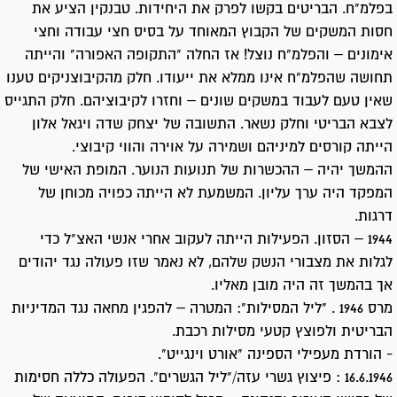
בפלמ"ח. הבריטים בקשו לפרק את היחידות. טבנקין הציע את
חסות המשקים של הקבוץ המאוחד על בסיס חצי עבודה וחצי
אימונים – והפלמ"ח נוצל! אז החלה "התקופה האפורה" והייתה
תחושה שהפלמ"ח אינו ממלא את ייעודו. חלק מהקיבוצניקים טענו
שאין טעם לעבוד במשקים שונים – וחזרו לקיבוציהם. חלק התגייס
לצבא הבריטי וחלק נשאר. התשובה של יצחק שדה ויגאל אלון
הייתה קורסים למיניהם ושמירה על אוירה והווי קיבוצי.
ההמשך יהיה – ההכשרות של תנועות הנוער. המופת האישי של
המפקד היה ערך עליון. המשמעת לא הייתה כפויה מכוחן של
דרגות.
1944 – הסזון. הפעילות הייתה לעקוב אחרי אנשי האצ"ל כדי
לגלות את מצבורי הנשק שלהם, לא נאמר שזו פעולה נגד יהודים
אך בהמשך זה היה מובן מאליו.
מרס 1946 . "ליל המסילות": המטרה – להפגין מחאה נגד המדיניות
הבריטית ולפוצץ קטעי מסילות רכבת.
- הורדת מעפילי הספינה "אורט וינגייט".
16.6.1946 : פיצוץ גשרי עזה/"ליל הגשרים". הפעולה כללה חסימות