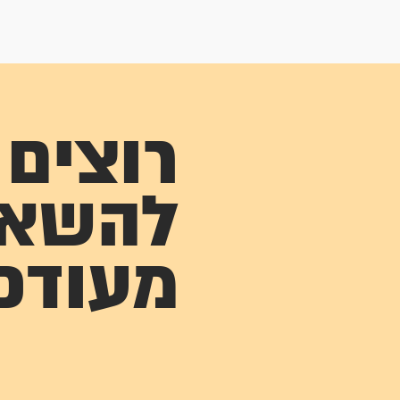
רוצים
להשא
מעודכ