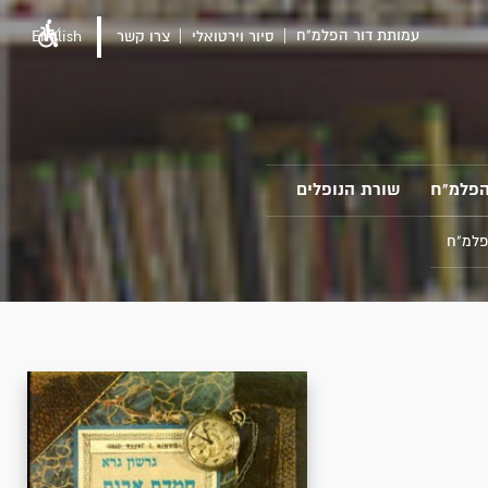
עמותת דור הפלמ"ח
סיור וירטואלי
צרו קשר
English
הפלמ"ח
שורת הנופלים
פלמ"ח