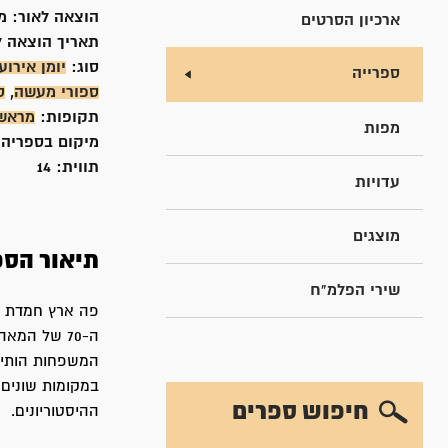
הוצאה לאור:
מ
ארכיון הסרטים
תאריך הוצאה ל
סוג:
יומן אירוע
ספרייה
ספורי מעשה
,
ס
תקופות:
מראשי
מפות
מיקום בספריה
תווית:
14
עדויות
מוצגים
תיאור הספ
שירי הפלמ"ח
פה ארץ חמדת אב
המשפחות הותיקו
במקומות שונים 
חיפוש ספרים
ההיסטוריונים.