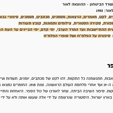
שרד הביטחון - ההוצאה לאור
אור:
1982
ים
,
לקט
,
מאמרים, הרצאות, מסמכים
,
מכתבים
,
מסמכים
,
סיפורי גבור
פורת
,
סקירה הסטורית
,
צילומים ותמונות
,
קובץ תעודות
ת ההתיישבות ועד המרד הערבי
,
ימי קדם, ימי הביינים עד העת 
:
סיפורת על הפלמ"ח ושל סופרי הפלמ"ח
ר
ות, תתגשמנה כל התקוות. זהו לקט של מכתבים, יומנים, תעודות וציל
ה-70 של המאה ה-19 ועד אחרי מלחמת העולם הראשונה, שנת 1918. החו
ת. סיפור השיבה הביתה, שזור לאורכו של כול הספר. היאחזות והתיי
בארץ ישראל. היסטוריה שנרשמה על ידי אלה שעשו אותה ולא על ידי