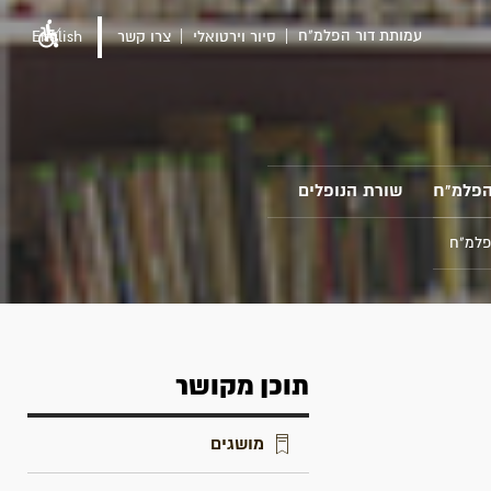
עמותת דור הפלמ"ח
סיור וירטואלי
צרו קשר
English
הפלמ"ח
שורת הנופלים
פלמ"ח
תוכן מקושר
מושגים