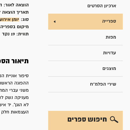
הוצאה לאור:
ה
ארכיון הסרטים
תאריך הוצאה ל
סוג:
יומן אירוע
ספרייה
מיקום בספריה
תווית:
19 נקד
מפות
עדויות
תיאור הספ
מוצגים
ההפוגה הראשונ
שירי הפלמ"ח
משני עברי המתר
מעניקה נשק לא
לא הוגן". יד א
העצמאות חלק ב'
חיפוש ספרים