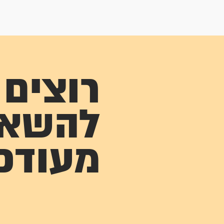
רוצים
להשא
מעודכ