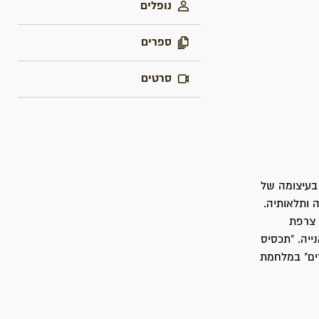
נופלים
ספרים
סרטים
ור אוניית הנשק "אלטלנה" אשר הביאו אנשי אצ"ל מצרפת בראשית חודש יוני 1948 בעיצומה של
 ותלאותיה.
 צרפת
יה. "תכסיס
דים" במלחמת