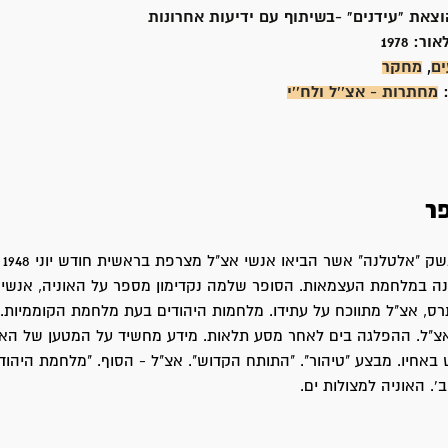
וצאת "עידנים" -בשיתוף עם ידיעות אחרונות
אור:
1978
ים
,
מחקר
:
מחתרות - אצ''ל ולח''י
ר
סיפ
ה במלחמת העצמאות. הסופר שלמה נקדימון מספר על האוניה, אנשיה
ס, אצ"ל מתווכח על עתידו. מלחמות היהודים בעת מלחמת הקוממיות.
צ"ל. ההפלגה בים לאחר מסע תלאות. מידע מחשיד על המטען של האני
יש באחיו. מבצע "טיהור". "התותח הקדוש". אצ"ל - הסוף. "מלחמת היהו
. האוניה למצולות ים.