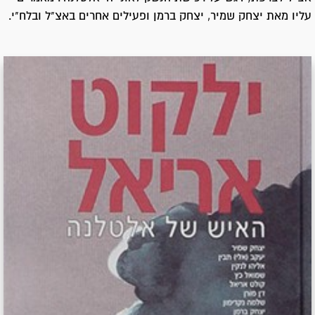
עליו מאת יצחק שמיר, יצחק ברמן ופעילים אחרים באצ"ל ובלח"י.