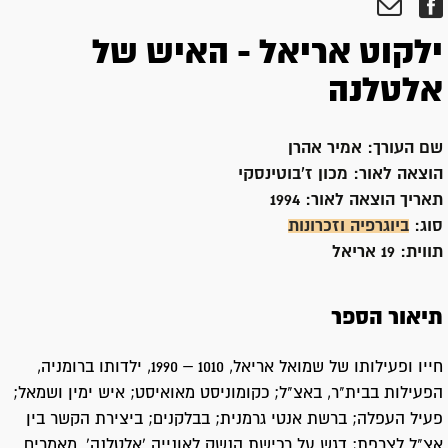
ילקוט אריאל - האיש של
אלטלנה
שם העורך:
אמיר אהרן
הוצאה לאור:
מכון ז'בוטינסקי
תאריך הוצאה לאור:
1994
סוג:
ביוגרפיה וזכרונות
תווית:
19 אריאל
תיאור הספר
חייו ופעילותו של שמואל אריאל, 1010 – 1990, ילדותו ברומניה,
הפעילות בבית"ר, באצ"ל; כקומוניסט מאואיסט; איש ימין ושמאל;
פעיל העפלה; ברשת אנטי גרמנית; בבלקנים; ביצירת הקשר בין
אצ"ל לצרפת; דגש על רכישת הנשק לאונייה 'אלטלנה'. מאמרים