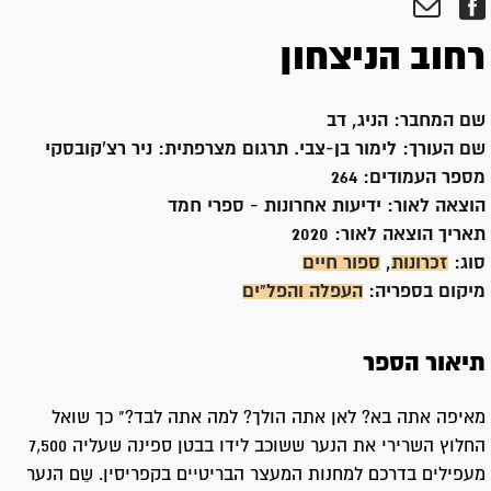
רחוב הניצחון
שם המחבר:
הניג, דב
שם העורך:
לימור בן-צבי. תרגום מצרפתית: ניר רצ'קובסקי
מספר העמודים:
264
הוצאה לאור:
ידיעות אחרונות - ספרי חמד
תאריך הוצאה לאור:
2020
סוג:
זכרונות
,
ספור חיים
מיקום בספריה:
העפלה והפל"ים
תיאור הספר
מאיפה אתה בא? לאן אתה הולך? למה אתה לבד?" כך שואל
החלוץ השרירי את הנער ששוכב לידו בבטן ספינה שעליה 7,500
מעפילים בדרכם למחנות המעצר הבריטיים בקפריסין. שֵם הנער