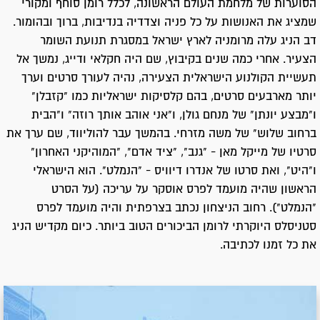
הסוערות של מלחמת העולם הראשונה, לכלל רומן סוחף ומקורי
שמציג את האנושות על כל פניה וצדדיה בנדיבות, ברוך ובהומור.
דב הניג עלה מרומניה לארץ ישראל במסגרת תנועת השומר
הצעיר. אחרי כמה שנים בקיבוץ, שם היה חקלאי ודייג, נמשך אל
תעשיית הקולנוע הישראלית הצעירה, נהיה לעורך סרטים וערך
יותר מארבעים סרטים, בהם קלסיקות ישראליות כמו "קזבלן"
ו"מבצע יונתן" של מנחם גולן, ו"אני אוהב אותך רוזה" ו"הבית
ברחוב שלוש" של משה מזרחי. בהמשך עבר להוליווד, שם ערך את
סרטיו של מייקל מאן - "גנב", "ציד אדם", "המוהיקני האחרון"
ו"היט", ואת סרטו של אנדרו דיוויס - "הנמלט". הוא הישראלי
הראשון שהיה מועמד לפרס אוסקר על עריכה (על הסרט
"הנמלט"). רחוב הניצחון נכתב בצרפתית והיה מועמד לפרס
סטניסלס היוקרתי לרומן הביכורים הטוב ביותר. כיום מקדיש הניג
את כל זמנו לכתיבה.