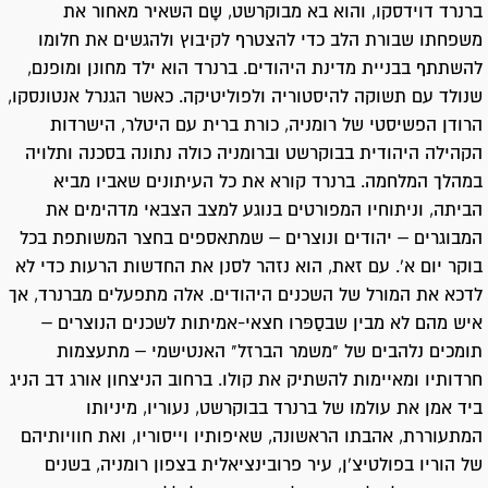
ברנרד דוידסקו, והוא בא מבוקרשט, שָם השאיר מאחור את
משפחתו שבורת הלב כדי להצטרף לקיבוץ ולהגשים את חלומו
להשתתף בבניית מדינת היהודים. ברנרד הוא ילד מחונן ומופנם,
שנולד עם תשוקה להיסטוריה ולפוליטיקה. כאשר הגנרל אנטונסקו,
הרודן הפשיסטי של רומניה, כורת ברית עם היטלר, הישרדות
הקהילה היהודית בבוקרשט וברומניה כולה נתונה בסכנה ותלויה
במהלך המלחמה. ברנרד קורא את כל העיתונים שאביו מביא
הביתה, וניתוחיו המפורטים בנוגע למצב הצבאי מדהימים את
המבוגרים – יהודים ונוצרים – שמתאספים בחצר המשותפת בכל
בוקר יום א'. עם זאת, הוא נזהר לסנן את החדשות הרעות כדי לא
לדכא את המורל של השכנים היהודים. אלה מתפעלים מברנרד, אך
איש מהם לא מבין שבסַפּרו חצאי-אמיתות לשכנים הנוצרים –
תומכים נלהבים של "משמר הברזל" האנטישמי – מתעצמות
חרדותיו ומאיימות להשתיק את קולו. ברחוב הניצחון אורג דב הניג
ביד אמן את עולמו של ברנרד בבוקרשט, נעוריו, מיניותו
המתעוררת, אהבתו הראשונה, שאיפותיו וייסוריו, ואת חוויותיהם
של הוריו בפולטיצ'ן, עיר פרובינציאלית בצפון רומניה, בשנים