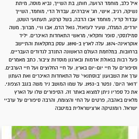
איל כלב, מוחמד הרועה, חותן, בת השייך, נביא מוסה, מיתת
נשיקה, רגיב, אישי, חג' איברהים, עבדול הדי, מוחמד, השייך
עבדול קדיר, מוחמד אבו הדבה, בשל קרקע, תעתועי השטן,
יורדים, המגלה, שעיר לעזאזל, גואל הדם, אבו וויי, מברוך. משה
סמילנסקי, סופר וחקלאי, מראשי התאחדות האיכרים. יליד
אוקראינה-1874. עלה לארץ ב-1890. עסק בחקלאות והתיישב
ברחובות. במלחמת העולם הראשונה התנדב לגדודים העבריים.
פעל רבות בגאולת אדמות ובארגון מוסדות ציבור. כתב מאמרים
וסיפורים על חיי יום-יום בארץ, על חיי החלוצים ועל חיי הערבים.
ערך את השבועון 'בוסתנאי' של התאחדות האיכרים ואת העתון
'דואר היום'. נפטר ב-1953. על שמו המושב ניר משה בנגב הצפוני.
את כל ספריו ניתן למצוא באתר זה. הסיפורים שלו על הארץ
מלאים באהבה, פרטים על החי והצומח, והרבה סיפורים על ערביי
ישראל. רומנטיקה ארצישראלית במיטבה