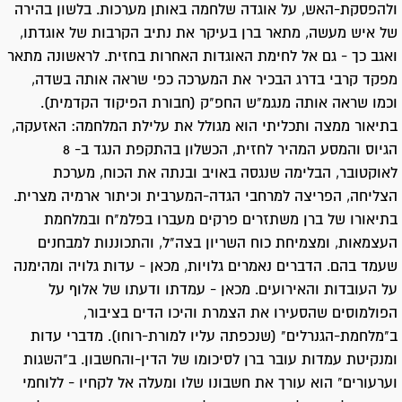
ולהפסקת-האש, על אוגדה שלחמה באותן מערכות. בלשון בהירה
של איש מעשה, מתאר ברן בעיקר את נתיב הקרבות של אוגדתו,
ואגב כך - גם אל לחימת האוגדות האחרות בחזית. לראשונה מתאר
מפקד קרבי בדרג הבכיר את המערכה כפי שראה אותה בשדה,
וכמו שראה אותה מנגמ"ש החפ"ק (חבורת הפיקוד הקדמית).
בתיאור ממצה ותכליתי הוא מגולל את עלילת המלחמה: האזעקה,
הגיוס והמסע המהיר לחזית, הכשלון בהתקפת הנגד ב- 8
לאוקטובר, הבלימה שנגסה באויב ובנתה את הכוח, מערכת
הצליחה, הפריצה למרחבי הגדה-המערבית וכיתור ארמיה מצרית.
בתיאורו של ברן משתזרים פרקים מעברו בפלמ"ח ובמלחמת
העצמאות, ומצמיחת כוח השריון בצה"ל, והתכוננות למבחנים
שעמד בהם. הדברים נאמרים גלויות, מכאן - עדות גלויה ומהימנה
על העובדות והאירועים. מכאן - עמדתו ודעתו של אלוף על
הפולמוסים שהסעירו את הצמרת והיכו הדים בציבור,
ב"מלחמת-הגנרלים" (שנכפתה עליו למורת-רוחו). מדברי עדות
ומנקיטת עמדות עובר ברן לסיכומו של הדין-והחשבון. ב"השגות
וערעורים" הוא עורך את חשבונו שלו ומעלה אל לקחיו - ללוחמי