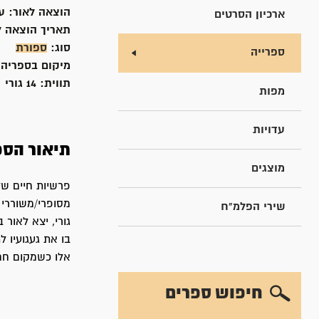
הוצאה לאור:
ע
ארכיון הסרטים
תאריך הוצאה ל
סוג:
ספורת
ספרייה
מיקום בספריה
תווית:
14 גורי
מפות
עדויות
תיאור הספ
מוצגים
מסופרי/משוררי 
שירי הפלמ"ח
בו את געגועיו 
אלו כשמקום חם 
חיפוש ספרים