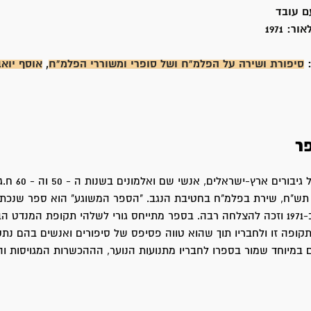
ם עובד
אור:
1971
:
סיפורת ושירה על הפלמ"ח ושל סופרי ומשוררי הפלמ"ח
,
אוסף יואב
ר
פרשיות חיים של גיבורים ארץ
תש"ח, שירת בפלמ"ח בחטיבת הנגב. "הספר המשוגע" הוא ספר שנכתב 
גורי, יצא לאור ב-1971 וזכה להצלחה רבה. בספר מתייחס גורי לשלהי תקופת המנד
לתקופה זו ולחבריו תוך שהוא טווה פסיפס של סיפורים ואנשים בהם נת
במיוחד שמור בספרו לחבריו מתנועות הנוער, הההכשרות המגויסות וה