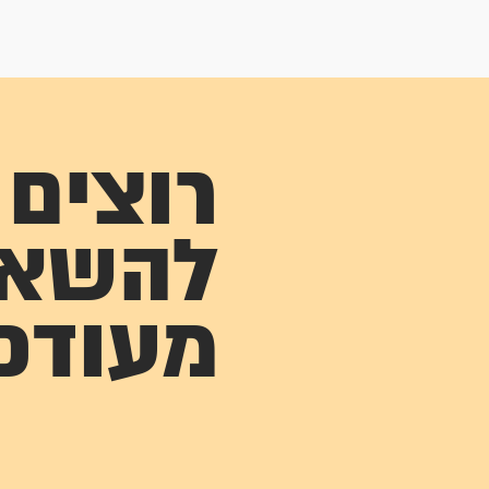
רוצים
להשא
מעודכ