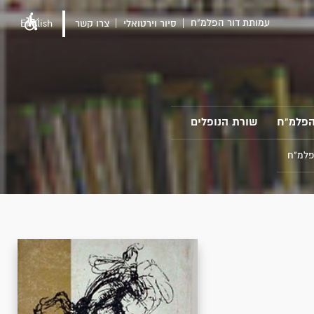
עמותת דור הפלמ"ח
סיור וירטואלי
צרו קשר
English
הפלמ"ח
שורת הנופלים
פלמ"ח