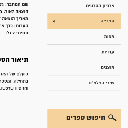
שם המחבר:
גל
ארכיון הסרטים
הוצאה לאור:
מ
תאריך הוצאה ל
ספרייה
הערות:
כרך א' - 
תווית:
2 גלב
מפות
עדויות
תיאור הספ
מוצגים
בתחילה, ומספרם
שירי הפלמ"ח
והניסיון שרכשו,
חיפוש ספרים