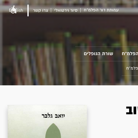
עמותת דור הפלמ"ח
סיור וירטואלי
צרו קשר
English
הפלמ"ח
שורת הנופלים
פלמ"ח
ב