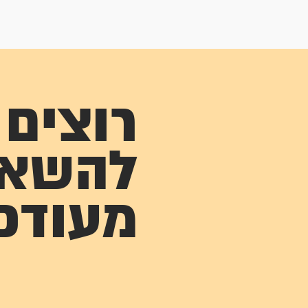
רוצים
להשא
מעודכ