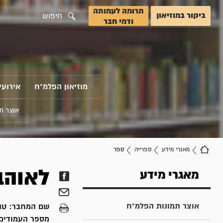
תרומה לעמותה
ביקור במוזיאון
חיפוש
ודמי חבר
מוזיאון הפלמ"ח
אירועי
אוצר ת
מאגרי מידע
ספרייה
ספר
לאוהב
מאגרי מידע
אוצר תמונות הפלמ"ח
שם המחבר:
טה
מספר העמודים