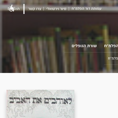
עמותת דור הפלמ"ח
סיור וירטואלי
צרו קשר
English
הפלמ"ח
שורת הנופלים
פלמ"ח