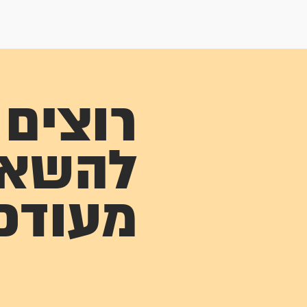
רוצים
להשא
מעודכ