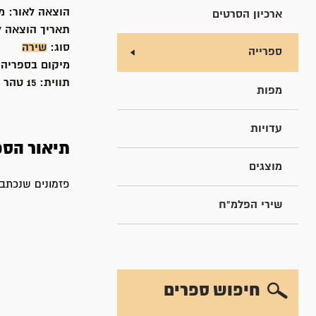
הוצאה לאור:
מש
ארכיון הסרטים
תאריך הוצאה ל
סוג:
שירה
ספרייה
מיקום בספריה
תווית:
15 טהר
מפות
עדויות
תיאור הספ
מוצגים
פזמונים שנכתבו ב- 40 השנים האחרונות, מלווים בתווים ובשיחה מקד
שירי הפלמ"ח
חיפוש ספרים