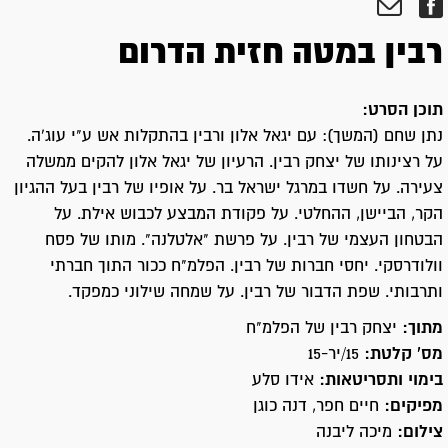
רבין במטה חזית הדרום
תוכן הסרט:
נתן שחם (המשך): עם יגאל אלון ורבין בהתקלות אש ע"י עוג'ה.
על רצינותו של יצחק רבין. הרעיון של יגאל אלון להקים ממשלה
צעירה. על חשדו במרגל ישראל בר. על אופיו של רבין בעל ההגיון
הקר, הביישן, ההחלטי. על פקודת המבצע לכבוש אילת. על
הבטחון העצמי של רבין. על פרשת "אלטלנה". מותו של פסח
וולודרסקי. יחסי חברות של רבין. הפלמ"ח ככור התוך חברתי
ותרבותי. שפת הדבור של רבין. על שמחה שילוני כמפקד.
מתוך:
יצחק רבין של הפלמ"ח
מס' קלטת:
15/יר-15
בימוי ותסריטאות:
אידו סלע
מפיקים:
חיים חפר, דנה כוגן
צילום:
מיכה ליבנה