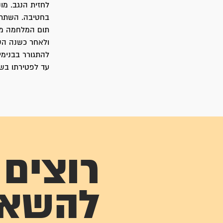
לחזית הנגב. מו
בחטיבה. השתתף 
תום המלחמה מו
ולאחר כשנה השת
להתגורר בבנימי
עד לפטירתו בשיב
רוצים
להשא