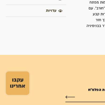
דמות מפתח
חורב". עם
עדויות
ות קבע
ך חזר
 בבנימיניה
עקבו
אחרינו
ת הפלמ"ח