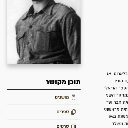
מזרח בלארוס, אז
 הוריו
תוכן מקושר
פה. הוא למד בבית הספר הריאלי
בחברת הנוער של כפר גלעדי. בשנים 1936-1938 למד במחזור השני
מושגים
לאי כדורי. היה ממקימי קיבוץ חולתה, שם נישא והתגורר עד 1941 והיה חבר ועד
היה מראשוני
ספרים
המתגייסים לפלמ"ח בשנת 1941. באותה שנה יצא לקורס מ"מים בביתן אהרון ובג'וערה. בשנת 1943
ה ונשלח
סרטים