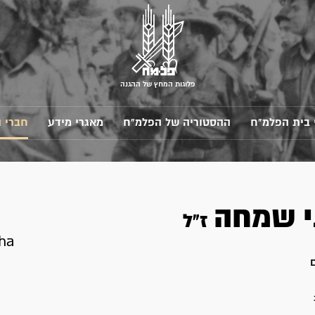
פלוגות המחץ של ההגנה
 בית הפלמ"ח
ההסטוריה של הפלמ"ח
מאגרי מידע
חברי 
י
שמחה
ז"ל
cha