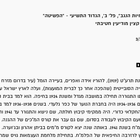
יות הנגב", פל' ב', הגדוד התשיעי - "הפשיטה"
קצין מודיעין חטיבתי
3/
ם
שמחה נולד בשנת תרע"ט (1919), להוריו אידה ואפרים, בעיירה הומל (עיר בדרום 
ה הסובייטית (שהפכה אחר כך לברית המועצות), ועלה לארץ ישראל עם
ב-1922. משפחתו התגוררה תחילה במושבה מגדל ומשנת 1924 בחי
עד גיל 15. בשנים 1934-1936 היה 
של בית הספר החק
טעם הקיבוץ לעבודה בסדום, שם גם עבר את קורס המ"כים של ההגנה. 
 לרזרבה החיפאית של הפלמ"ח. בתחילת מלחמת העצמאות גויס שמח