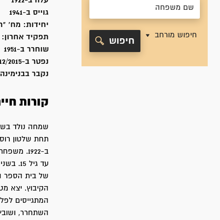
עלה ב-
1922
גוייס ב-
1941
יחידות:
מח' "ח
חיפוש מורחב
תפקיד אחרון:
חיפוש
שוחרר ב-
1951
נפטר ב-
12/2015
נקבר ב
בנימינה
קורות חיי
תחת שלטון רוסי
הקיבוץ‏. יצא מ
השתחרר, ושובץ