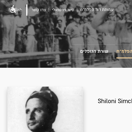
עמותת דור הפלמ"ח
סיור וירטואלי
צרו קשר
English
הפלמ"ח
שורת הנופלים
Shiloni Sim