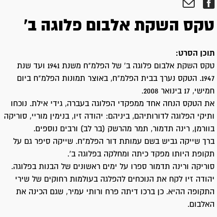
טקס השקת אלבום פלוגה ב'
תוכן הסרט:
טקס השקת אלבום פלוגה ב' של הפלמ"ח משנת 1941 ועד שנת
1947. הטקס נערך בבית הפלמ"ח, באוצר תמונות הפלמ"ח ביום
חמישי, 17 בינואר 2008.
את הטקס הנחה אחד ממפקדי הפלוגה בעברה, גידי אילת. נוכחו
ותיקי הפלוגה לדורותיהם, ביניהם: יהודה זיו, בנימין מוריי, סוריקה
בוורמן, רינה תדמור, תמר מהרשק (בר לב) ורבים נוספים.
ברך שייקה גביש בשם עמותת דור הפלמ"ח. שייקה סיפר גם על
תקופת היותו מפקד כיתה ומחלקה בפלוגה ב'.
סוריקה ורינה תדמור ספרו על ימים ראשונים של הבנות בפלוגה.
יהודה זיו לקח את הנוכחים להפלגה בעולמות רחוקים של שירי
התקופה ההיא. כן ברכו דיתה פרח ורותי עמיר, שגם הכינה את
האלבום.