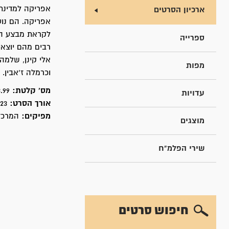
אפריקה למדינת 
ארכיון הסרטים
אפריקה. הם נוע
לקראת מבצע העל
ספרייה
רבים מהם יוצאי
אלי קינן, שלמה 
מפות
וכרמלה ז'אבין. 
מס' קלטת:
3.99
עדויות
אורך הסרט:
23 דקות
מפיקים:
המרכז 
מוצגים
שירי הפלמ"ח
חיפוש סרטים