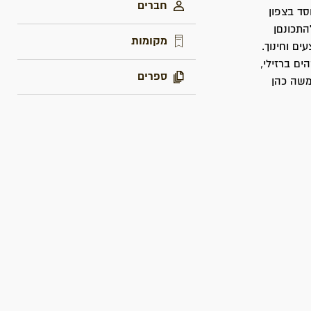
חברים
סד בצפון
התכונםן
מקומות
ם וחינוך.
ם ברזילי,
ספרים
 משה כהן