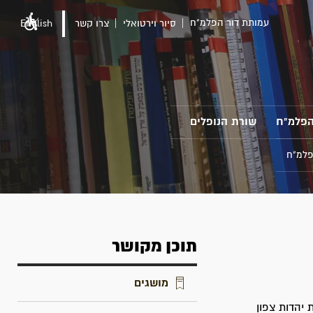
עמותת דור הפלמ"ח
סיור וירטואלי
צרו קשר
English
הפלמ"ח
שורת הנופלים
פלמ"ח
תוכן מקושר
מושגים
יהדות צפון