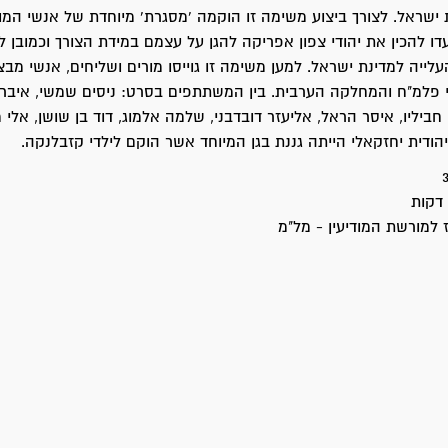
ישראל. לצורך ביצוע משימה זו הוקמה 'מסגרת' מיוחדת של אנשי המו
דו להכין את יהודי צפון אפריקה להגן על עצמם במידת הצורך וכמובן ל
ייה למדינת ישראל. למען משימה זו גוייסו מורים ושליחים, אנשי מבצעי
 פלמ"ח והמחלקה הערבית. בין המשתתפים בסרט: ניסים שמשי, איברהי
חביליו, איסר הראל, אליעזר דובדבני, שלמה אלמוג, דוד בן שושן, אלי
יהודית יחזקאלי הייתה גננת בגן המיוחד אשר הוקם לילדי קזבלנקה.
למורשת המודיעין - מל"מ