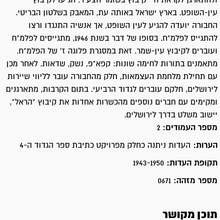
ולהתארגן לקראת חיי קיבוץ בשומר הצעיר. הגיעו לקיבוץ
עין-השופט. בארץ ישראל באותה עת, המאבק בשלטון הבריטי.
החבורה יועדה להגיע לעין השופט, אך אנשיה התנגדו ורצו
להתגייס לפלמ"ח. בסופו של דבר בשנת 1946, מתגייסים לפלמ"ח
ועוברים לקיבוץ עין-שמר. זאת במסגרת פלוגה ז' של הפלמ"ח.
מתאמנים בתורות לחימה שונות: קפא"פ, נשק, שדאות. לאחר מכן
עם תחילת מלחמת העצמאות, חלק מהחבורה עובר לליווי שיירות
לירושלים, חלקם עוברים לגדוד הרביעי. בתום הקרבות, מתארגנים
ומקימים עם חברים נוספים מהכשרות אחדות את קיבוץ "הראל",
יישוב משלט בדרך לירושלים.
מספר העמודים:
2
הערות:
העדות ניתנה כחלק מפרויקט כתיבת ספר הגדוד ה-4
תקופת העדות:
1943-1950
מספר מזהה:
0671
תוכן מקושר