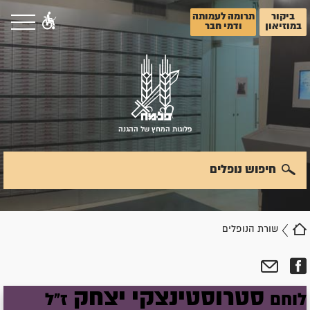
ביקור
תרומה לעמותה
במוזיאון
ודמי חבר
פלוגות המחץ של ההגנה
חיפוש נופלים
שורת הנופלים
סטרוסטינצקי
יצחק
לוחם
ז"ל