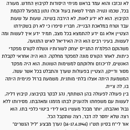
לא נכזבו והוא עמד בראש מניחי היסודות לקיבוץ החדש. מעורה
בכל, שכמו נטויה תמיד לשאת בעול וכולו נתון במפעל להקמת
הקיבוץ. הוא לא ידע לאות, לא הירבה בשינה. שעות על שעות
עבד וטרח במלאכת הבנייה. חבריו סיפרו כי לא רק בשקידתו
הצטיין אלא גם ידע להתמצא בכל מצב, תמיד ידע איך לעשות ומה
לעשות. בעיני רבים הוא היה האידיאל לאיש התנועה.
משהוקם הפלמ"ח התגייס יצחק לשורותיו ונשלח לקורס מפקדי
כיתות. לאחר הקורס מונה למפקד מחלקה. הוא היה אחראי לקבלת
האנשים, לריכוזם וחלוקתם למשימות השונות. הוא היה מפקד
מסור ודייקן, הצטיין בפעולות שערך והתבלט בכל אשר עשה.
המשמעת היתה אצלו בלתי מותנית. משמעת ברזל פנימית היתה
בו, לה ציית.
בין פעולה לפעולה בהן השתתף, נהג לבקר בקיבוצו, קיבוץ דליה,
לעשות עם משפחתו ולהעניק לבתו מזמנו ומאהבתו. מסירותו ללא
גבול ואהבתו, יותר מבכל מעשיו באו לידי ביטוי כלפי בתו. הוא
רצה שלא יחסר לה דבר, רצה שתקבל הכל.
אור לי"ח בסיון תש"ו (16-17.6.1946) נערך מבצע "ליל הגשרים"