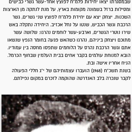
שבמסגרתו יצאו יחידות פלמ"ח לפוצץ אחד-עשר גשרי כבישים
ומסילות ברזל בשמונה מקומות בארץ, על מנת לנתקה מן הארצות
השכנות. יצחק יצא עם יחידת פלמ"ח לפוצץ שני גשרים, גשר
הרכבת וגשר הכביש, שנטו על נחל אכזיב. היחידה נתקלה באש
שירו נוטרי הגשרים, וארבע-עשר לוחמים נהרגו: שלושה עשר
מתוכם ויצחק ביניהם, נהרגו כשהאש פגעה בחומר הנפץ שנשאו
אתם וגשר הרכבת נהרס על הלוחמים שתפסו מחסה בין עמודיו.
הובא למנוחת עולמים בקבר אחים בבית העלמין שבחוף הכרמל.
הניח אחריו אישה ובת.
בשנת תשכ"ח (1968) הועברו עצמותיהם של י"ג חללי הפעולה
לקבר שנכרה בלב האנדרטה שהוקמה לזכרם במקום נפילתם.