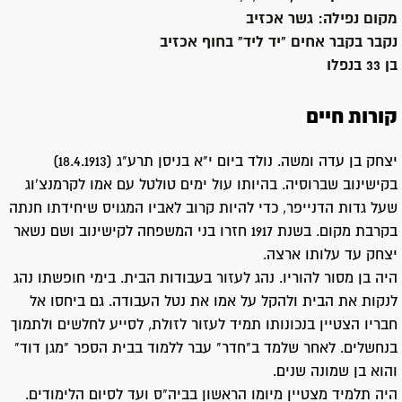
מקום נפילה:
גשר אכזיב
נקבר ב
קבר אחים "יד ליד" בחוף אכזיב
בן 33 בנפלו
קורות חיים
יצחק בן עדה ומשה. נולד ביום י"א בניסן תרע"ג (18.4.1913)
בקישינוב שברוסיה. בהיותו עול ימים טולטל עם אמו לקרמנצ'וג
שעל גדות הדנייפר, כדי להיות קרוב לאביו המגויס שיחידתו חנתה
בקרבת מקום. בשנת 1917 חזרו בני המשפחה לקישינוב ושם נשאר
יצחק עד עלותו ארצה.
היה בן מסור להוריו. נהג לעזור בעבודות הבית. בימי חופשתו נהג
לנקות את הבית ולהקל על אמו את נטל העבודה. גם ביחסו אל
חבריו הצטיין בנכונותו תמיד לעזור לזולת, לסייע לחלשים ולתמוך
בנחשלים. לאחר שלמד ב"חדר" עבר ללמוד בבית הספר "מגן דוד"
והוא בן שמונה שנים.
היה תלמיד מצטיין מיומו הראשון בביה"ס ועד לסיום הלימודים.