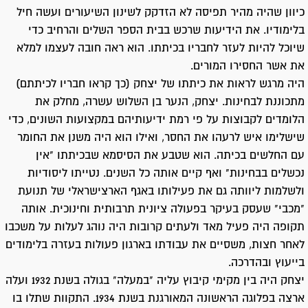
כיוון שהיה מהיר תפיסה לא הזדקק לשינון השיעורים ועשה חיל
בלימודיו. את הידיעות שרכש בבית הספר השלים והרחיב כדי
שיוכל להיות לעזר לחבריו בכיתתו. הוא ראה חובה לעצמו למלא
את אשר החסירו המורים.
היה מרגש לראות את כיתתו של יצחק (כך קראו חבריו לכיתתם)
מתכוננת לבחינות. יצחק, הנער בן השלוש עשרה, מחלק את
הלומדים לקבוצות על פי רמת ידיעותיהם במקצועות השונים, כדי
שישלימו איש לרעהו את החסר, ואילו הוא היה משנן את החומר
עם החלשים בכיתה. הוא שטבע את הסיסמא שבכיתתו "אין
נכשלים בבחינות" ואף קיים אותה כל השנים. נטייתו ליסודיות
ולשלמות ליוותה גם את פעילותו באגף הארצישראלי של תנועת
"מכבי" שעסק בעיקר בפעולה ציונית תרבותית וחינוכית. אותה
תקופה היה פעיל מאד ולעתים קרובות היה נוהג לעלות על משכבו
לאחר חצות, משסיים את עבודתו בארגון פעולות בעזרה בלימודים
בייעוץ ובהדרכה.
יצחק היה בין מקימי קיבוץ עליה "במעלה" בגולה בשנת 1932 ועלה
ארצה בפלוגה הראשונה המאורגנת בשנת 1934. התקוות שתלו בו