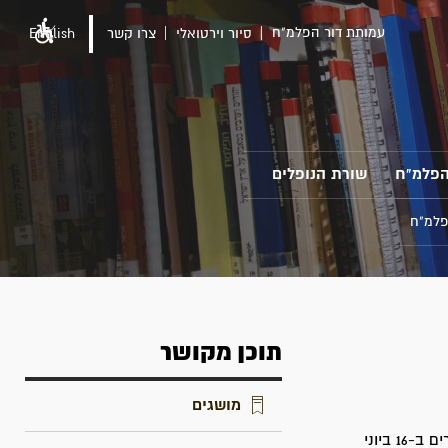
עמותת דור הפלמ"ח
סיור וירטואלי
צרו קשר
English
הפלמ"ח
שורת הנופלים
פלמ"ח
תוכן מקושר
מושגים
סיפורם של לוחמי הפלמ"ח שיצאו לפוצץ את הגשרים על נחל אכזיב בפעולת ליל הגשרים ב-16 ביוני