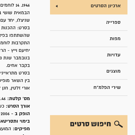
1946. 14 לוחמים לא שבו מפעולה זו.
ארכיון הסרטים
הבמאית שושי ב
שניצלו, יחד עם
ספרייה
בסרט: ההכנות 
שהשתתפו בפיצו
מפות
התקרבות לוחמים
עדויות
בנובמבר שנת 2003 באכזיב ליד הגשר שלא פוצץ,
בקבר אחים.
מוצגים
בסרט מתראיינים
בין השאר מופיעי
שירי הפלמ"ח
אורי זלטין, חנן
מס' קלטת:
3.46
אורך הסרט:
כשע
הופק ב -
2006
בימוי ותסריטאו
חיפוש סרטים
מפיקים:
המועצה