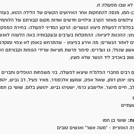
ן-חמו, מנסה להתחקות אחר האירועים הקשים של הלילה ההוא, בעזר
 צילומים מאזור הקרב וגילויים חדשים אודות מקום קבורתם של הלוחמים
בפלמ"ח לפעולת פיצוץ הגשרים; הרקע המדיני לפעולה; בחירת המפקד
ץ; ההכנות ליציאה; ההתקלות בערבים ובעקבותיה באה הלשנה לאנשי
 לאזור הגשרים; מה אירע בפיצוץ - שהתרחש באופן לא-צפוי ומוקדם
יחיעם וייץ - הראשון שנפל; 13 נעדרים; סיפור פרשת מציאת שרידי הגופות וקבורתם
 רבים מחברי הפלמ"ח שיצאו לפעולה, בני משפחות הנופלים וחברים 
ם: יונתן דותן, שאול אפק, שמעון אלכסנדר, מאיר פעיל, דב גביש, יהוד
 לב, חיים מינצר, אלישבע כרמי, ישעיהו גביש, יהושע בלום, שושי בן חמו
תיים
ת:
שושי בן חמו
 האזורית - "מטה אשר" ואנשים טובים