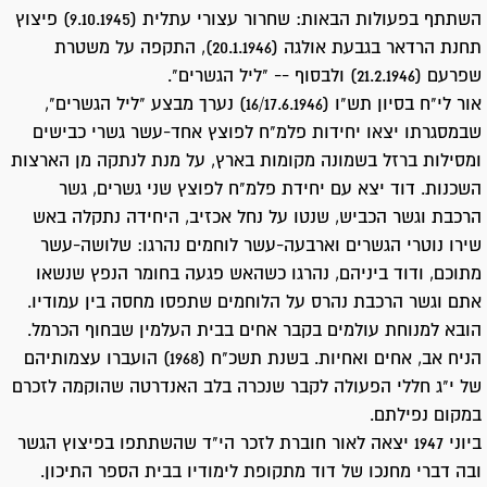
השתתף בפעולות הבאות: שחרור עצורי עתלית (9.10.1945) פיצוץ
תחנת הרדאר בגבעת אולגה (20.1.1946), התקפה על משטרת
שפרעם (21.2.1946) ולבסוף -- "ליל הגשרים".
אור לי"ח בסיון תש"ו (16/17.6.1946) נערך מבצע "ליל הגשרים",
שבמסגרתו יצאו יחידות פלמ"ח לפוצץ אחד-עשר גשרי כבישים
ומסילות ברזל בשמונה מקומות בארץ, על מנת לנתקה מן הארצות
השכנות. דוד יצא עם יחידת פלמ"ח לפוצץ שני גשרים, גשר
הרכבת וגשר הכביש, שנטו על נחל אכזיב, היחידה נתקלה באש
שירו נוטרי הגשרים וארבעה-עשר לוחמים נהרגו: שלושה-עשר
מתוכם, ודוד ביניהם, נהרגו כשהאש פגעה בחומר הנפץ שנשאו
אתם וגשר הרכבת נהרס על הלוחמים שתפסו מחסה בין עמודיו.
הובא למנוחת עולמים בקבר אחים בבית העלמין שבחוף הכרמל.
הניח אב, אחים ואחיות. בשנת תשכ"ח (1968) הועברו עצמותיהם
של י"ג חללי הפעולה לקבר שנכרה בלב האנדרטה שהוקמה לזכרם
במקום נפילתם.
ביוני 1947 יצאה לאור חוברת לזכר הי"ד שהשתתפו בפיצוץ הגשר
ובה דברי מחנכו של דוד מתקופת לימודיו בבית הספר התיכון.