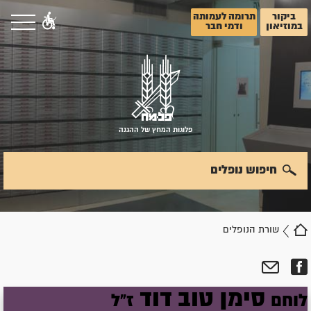
ביקור
תרומה לעמותה
במוזיאון
ודמי חבר
פלוגות המחץ של ההגנה
חיפוש נופלים
שורת הנופלים
סימן טוב
דוד
לוחם
ז"ל