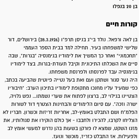
בן 20 בנפלו
קורות חיים
בן לאה ורפאל. נולד בי"ג בניסן תרפ"ו (28.3.1926) בירושלים, דור
שלישי למשפחתו בעיר. תחילה למד בבית הספר העממי
"תחכמוני" ואחר כך המשיך את לימודיו בגימנסיה "בגרות", שבה
סיים את השכלתו התיכונית וקיבל תעודת-בגרות. בצד לימודיו
בגימנסיה עבד לפרנסתו ולפרנסת משפחתו.
היה נער סגור ושתקן ועם ואת בעל נטייה פיוטית שהביעה בכתב,
כפי שמעיד עליו מחנכו מתקופת לימודיו בתיכון הערב: "חיבוריו
הצטיינו בגילוי לב, ברצון לפתוח את שערי נשמתו... נפש גלויה,
ישרה וזכה". עם סיום הלימודים והבחינות הצטרף דוד לשורות
הפלמ"ח ושם התבלט באומץ-לב, אחריות זריזות וכשרון. חבריו לא
הצליחו לקרבו, להכירו ולחבבו - אך כולם הוקירו את סגולותיו, את
מזגו השקט, שמצא לו פורקן בשעות בהן נדרש למעשי אומץ לב
ולפעילות. אז התבלט כזריז, מוכשר ונועז.