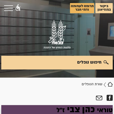
ביקור
תרומה לעמותה
במוזיאון
ודמי חבר
פלוגות המחץ של ההגנה
חיפוש נופלים
שורת הנופלים
כהן
צבי
טוראי
ז"ל