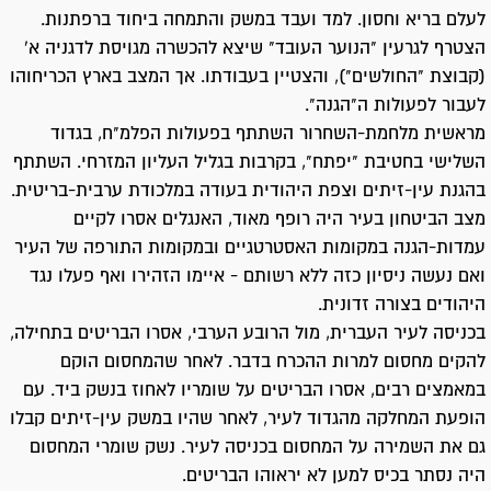
לעלם בריא וחסון. למד ועבד במשק והתמחה ביחוד ברפתנות.
הצטרף לגרעין "הנוער העובד" שיצא להכשרה מגויסת לדגניה א'
(קבוצת "החולשים"), והצטיין בעבודתו. אך המצב בארץ הכריחוהו
לעבור לפעולות ה"הגנה".
מראשית מלחמת-השחרור השתתף בפעולות הפלמ"ח, בגדוד
השלישי בחטיבת "יפתח", בקרבות בגליל העליון המזרחי. השתתף
בהגנת עין-זיתים וצפת היהודית בעודה במלכודת ערבית-בריטית.
מצב הביטחון בעיר היה רופף מאוד, האנגלים אסרו לקיים
עמדות-הגנה במקומות האסטרטגיים ובמקומות התורפה של העיר
ואם נעשה ניסיון כזה ללא רשותם - איימו הזהירו ואף פעלו נגד
היהודים בצורה זדונית.
בכניסה לעיר העברית, מול הרובע הערבי, אסרו הבריטים בתחילה,
להקים מחסום למרות ההכרח בדבר. לאחר שהמחסום הוקם
במאמצים רבים, אסרו הבריטים על שומריו לאחוז בנשק ביד. עם
הופעת המחלקה מהגדוד לעיר, לאחר שהיו במשק עין-זיתים קבלו
גם את השמירה על המחסום בכניסה לעיר. נשק שומרי המחסום
היה נסתר בכיס למען לא יראוהו הבריטים.