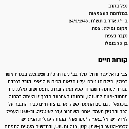
נפל בקרב
במלחמת העצמאות
ב-י"ג אדר ב תש"ח, 24/3/1948
מקום נפילה:
צפת
נקבר ב
צפת
בן 20 בנפלו
קורות חיים
צבי בן אליעזר ורחל. נולד בב' ניסן תרפ"ח, 23.3.1928 בבנדין אשר
בפולין. בילדותו ניתכו עליו תלאות הכיבוש הנאצי. הובל ברכבת
סגורה למחנה-השמדה, קפץ ממנה וברח. נתפס ושוב נמלט. נדד
ממחנה-מוות למשנהו, ותחנתו האחרונה בדרך זו הייתה במחנה
בוכנואלד. גם שם התענה קשה, אך ברצון-חיים כביר התגבר על
הכל והחזיק מעמד. אחרי השחרור עבר לאיטליה, וב-1945 העפיל
לארץ-ישראל באנייה "מטרואה". ממחנה עתלית הגיע ישר
לכפר-הנוער בן-שמן. קטן, רזה ותשוש, ובחדשים מעטים התפתח