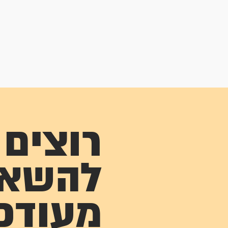
רוצים
להשא
מעודכ