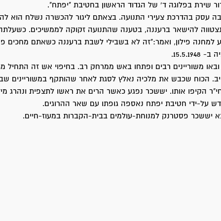
 שירת בפלוגה ד' של הגדוד הראשון בחטיבת "יפתח".
בה עסק בהדרכת צעירי התנועה. בצאתם ליגור להכשרה נשלח הוא להד
נצטווה להישאר ברעננה, בטענה שהתנועה זקוקה לממשיכים. כשעלתה
יע למחנה פילון, ואמר:"זה לא בשבילי לשבת ברעננה כשאתם מחכים פ
15.5.19.
 ובאו משוריינים רבים ופתחו באש ממרחק רב. בחיפוי אש זה התחיל מ
ב. הכוח שכבש את מלכיה נאלץ לסגת לאחר שהותקף במשוריינים שבא
חי"ר הקיפו אותו. יששכר נפגע כאשר הרים את ראשו לתצפית ונהרג מי
ש על-ידי חטיבת יפתח נאספה גופתו עם שאר ההרוגים.