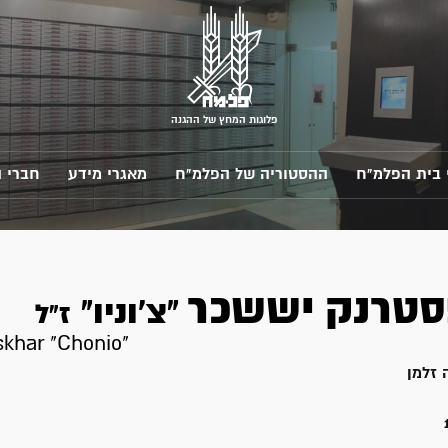
פלוגות המחץ של ההגנה
 בית הפלמ"ח
ההסטוריה של הפלמ"ח
מאגרי מידע
חברי 
סטרנק
יששכר
"צ'וניו"
ז"ל
skhar "Chonio"
זלמן