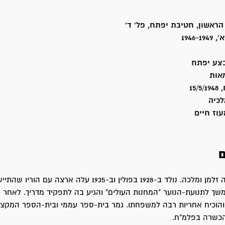
הראשון, חטיבת יפתח, פל' ד'
1946
בצע יפתח
אות
15
כיה
עוז חיים
ם
יששכר בן שלמה זלמן ומלכה. נולד ב-1928 בפולין וב-1935 עלה ארצה 
שך לתנועת-הנוער "המחנות העולים" והגיע בה לתפקיד מדריך. לאחר מ
הוכיח אחריות רבה למשפחתו. גמר בית-ספר עממי ובית-הספר המקצועי
הכשרה בפלמ"ח.