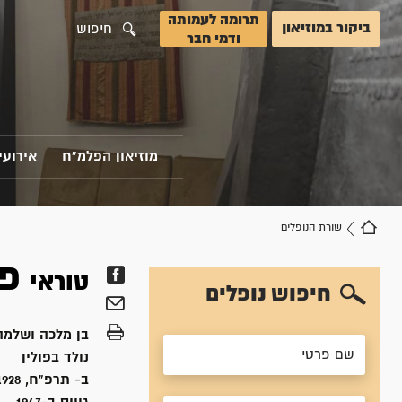
תרומה לעמותה
ביקור במוזיאון
חיפוש
ודמי חבר
מוזיאון הפלמ"ח
אירועי
שורת הנופלים
פ
טוראי
חיפוש נופלים
בן
מלכה ושלמה 
נולד ב
פולין
ב- תרפ"ח, 1928