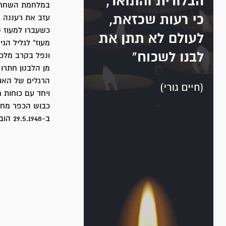
במלחמת השחרור
עזב את רעננה 
כשעברו למעוז 
מעוז" לגליל הג
ונפל בקרב מלכיה ב- 48
מן הלבנון חתרו
הרגלים של האוי
ויחד עם כוחות 
כבוש הכפר מחד
ב-29.5.1948 הובא יששכר פסטרנק למנוחת-עולמים בבית-הקברות במעוז-חיים.