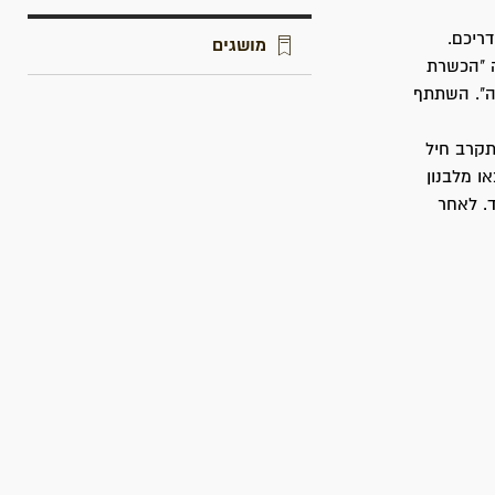
ריכם.
מושגים
 "הכשרת
ה". השתתף
תקרב חיל
ו מלבנון
ד. לאחר