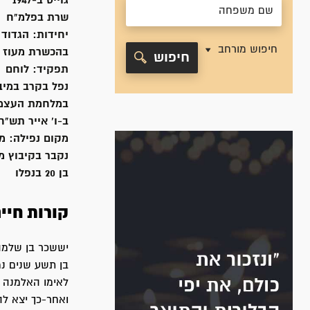
גוייס ב-
1947
שרת
בפלמ"ח
יחידות:
הגדוד 
חיפוש מורחב
בהכשרת מעוז א', -1949
חיפוש
תפקיד:
לוחם
נפל בקרב במי
במלחמת העצמ
ב-ו' אייר תש"ח, /5/1948
מקום נפילה:
מל
נקבר ב
קיבוץ מ
בן 20 בנפלו
קורות חיי
בן תשע שנים נמ
לאימו האלמנה ו
ואחר-כך יצא ל