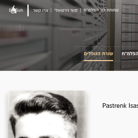
עמותת דור הפלמ"ח
סיור וירטואלי
צרו קשר
English
הפלמ"ח
שורת הנופלים
Pastrenk Isa