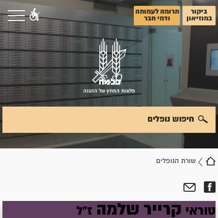
ביקור
תרומה לעמותה
במוזיאון
ודמי חבר
פלוגות המחץ של ההגנה
חיפוש נופלים
שורת הנופלים
קרייר
שלמה
טוראי
ז"ל