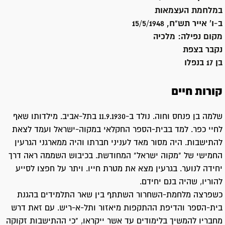
במלחמת העצמאות
ב-ו' אייר תש"ח, 15/5/1948
מקום נפילה:
מלכיה
נקבר ב
צפת
בן 17 בנפלו
קורות חיים
שלמה בן פנחס וחוה. נולד ב-11.9.1930 בתל-אביב. מילדותו שאף
לחיי כפר. למד בבית-הספר החקלאי במקוה-ישראל ועמד לצאת
להתישבות. היה מסור מאד לעניני חברתו והיה ממארגני הגרעין
החמישי של "מקוה ישראל" המחודשת. בכיבוש השממה ראה דרך
יחידה לנוער. בגרעין מצא את מטרת חייו. ויתר על חפצו לסייע
להוריו, שהיה בנם יחידם.
כשפרצה מלחמת-השחרור השתתף בין שאר התלמידים בהגנת
בית-הספר והדיפת ההתקפות מיאזור ותל-א-ריש. עם זאת דרש
מחבריו להמשיך בלימודים עד אשר ייקראו, "כי ההתישבות זקוקה