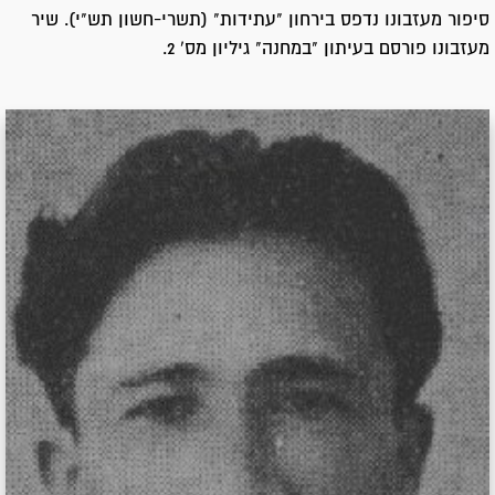
סיפור מעזבונו נדפס בירחון "עתידות" (תשרי-חשון תש"י). שיר
מעזבונו פורסם בעיתון "במחנה" גיליון מס' 2.