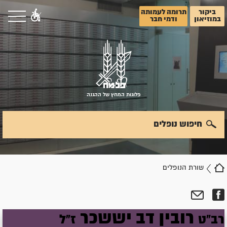
ביקור
תרומה לעמותה
במוזיאון
ודמי חבר
פלוגות המחץ של ההגנה
חיפוש נופלים
שורת הנופלים
רובין
דב יששכר
רב"ט
ז"ל