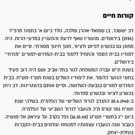
קורות חיים
דב יששכר, בן שמואל-אהרן ומלכה, נולד ביום א' בתמוז תרפ"ד
(1924) בירושלים. מנעוריו שאף לדעת והתעניין במדעי-הרוח. היה
מחונן גם בכשרון לפיוט ולציור, חונך חינוך מסורתי. סיים את
למודיו בבית הספר והתחיל ללמוד בבית-המדרש-למורים "מזרחי"
בירושלים.
בשנת ת"ש עברה המשפחה לגור בתל-אביב ושם היה דוב פעיל
בחוגי הנוער הלומד. את לימודיו השלים בשנת תש"ז-תש"ח, בבית
המדרש למורים בגבעת-השלושה, וסיים אותם בהצטיינות. דב ניחן
בכשרון לציור ובכשרון ספרותי.
ב-20.4.1948 התנדב לגדוד השלישי של הפלמ"ח. בשלהי שנת
תש"ח גמר קורס מ"כ והועבר לגדוד השביעי של הפלמ"ח.
ביום י"ג בתשרי תש"ט (16.10.48) נפל בקרב על עיראק אל-מנשיה.
כעבור שנה הועברו עצמותיו למנוחת-עולמים בבית-הקברות
בנחלת-יצחק.