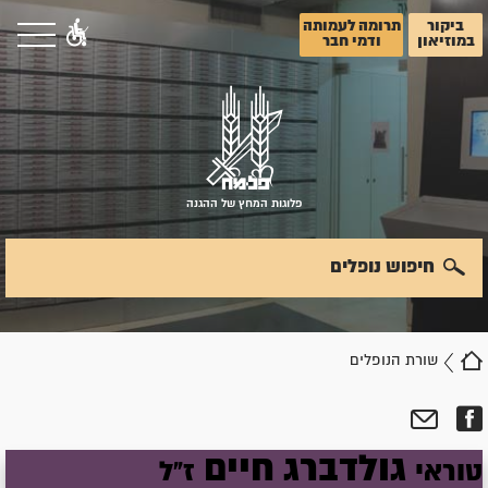
ביקור
תרומה לעמותה
במוזיאון
ודמי חבר
פלוגות המחץ של ההגנה
חיפוש נופלים
שורת הנופלים
גולדברג
חיים
טוראי
ז"ל