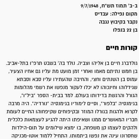
ב-ב' תמוז תש"ח, 9/7/1948
מקום נפילה:
עבדיס
נקבר ב
קיבוץ נגבה
בן 22 בנפלו
קורות חיים
גולדברג חיים בן אליהו וצביה. נולד בה' בשבט תרפ"ו בתל-אביב.
בן חמש נתיתם מאמו ואחרי זמן מועט מת עליו גם אחיו הצעיר,
עמוס בן השנתים וחצי, והחיבה שהעתירו עליו סבא וסבתא
שגידלוהו וחינכוהו לא יכלו לעקור מנפשו את רשמי מהלומות
הגורל והרגשת בדידותו בעולם. למד בבית- הספר "ביל"ו",
בגימנסיה "בלפור", וסיים לימודיו בגימנסיה "נורדיה". היה מרבה
לקרוא ולהגות בגורלו המוזר ובקיפוחים שקיפחוהו החיים לעומת
חבריו המאושרים ממנו ושאיפתו היתה להגיע לעצמאות כלכלית
ולהקים לעצמו קן משפחה, בו ימצא שילומים על תום-הילדות
שחסרונו עינה את נפשו ביתמותו. התחיל ללמוד אוטו-מכניקה