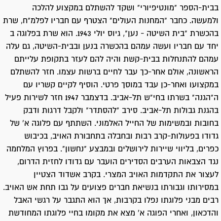
בבית-הספר "מונטיפיורי" ושקד להשתלם במקצוע להלכה
ולמעשה. כחבר "המחנות העולים" הצטרף עם חבריו לפלמ"ח, שרת
בהכשרת "בית השיטה - נען", גיוס יולי 1943. הוא שרת בפלוגה ב
יחד עם חבריו ועשה עמהם בהכשרה בנען ובבית-השיטה, גם עלה
עמהם להתנחלות בבית-קשת והיה להם לעזר בתקופת עלייתם
הראשונה, אולם אחר-כך עבר לחיים ברשות עצמו. חזר להשתלם
במקצועו ואחר-כן עבד במוסך פרטי. הוסיף לקיים קשריו עם
ה"הגנה" בשרתו בחי"ש תל-אביב. בדצמבר 1947 חזר לשירות פעיל
בהגנת גבולות תל-אביב. סירב "להסתדר" ולקבל דרגות ודבק
בחובות ובמשימות של החייל האלמוני. השתתף עם פלוגה א' של
גדודו בפעולות-קרב רבות ובחבלה בתחבורת האויב, בכיבוש
כפרים, בליווי שיירות לירושלים ובמבצע "נחשון". בפרוץ המלחמה
נגד הצבאות הערבים הסדירים הועבר עם גדודו לחזית הדרום,
לעצור את התקדמות האויב המצרי. בקרב אשדוד הצטיין
במסירותו וגבורתו בנשיאת חברים פצועים על גבו תחת אש האויב.
רבים מבני פלוגתו נפלו בקרבות, אך הוא התגבר על רגשי האבל
והדכאון, ואחרי הפוגה א' מצא את מקומו בחיי פלוגתו המחודשת