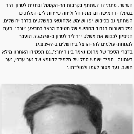
השישי. מתתיהו השתתף בקרבות הר-הקסטל ובחזית לטרון, היה
במעלה-החמישה וברמת-רחל וליווה שיירות לים-המלח. כן
השתתף גם בכיבוש יפו ושימש אלחוטאי במשלטים בדרך ירושלים.
נפל בשורות הגדוד החמישי של חטיבת הראל במבצע "יורם", בעת
הניסיון לכבוש את משלט י"ד ליד לטרון ב-9.6.1948. הועבר
למנוחת-עולמים להר-הרצל בירושלים ב-17.11.1949
בדברי הספד של מחנכו נאמר בין היתר:"..גם תפקידו האחרון מילא
באמונה.. תמיד ישמש סמל של תלמיד לדוגמא של נער עברי, נער
חושב, נער מסור לעמו ולמולדתו."