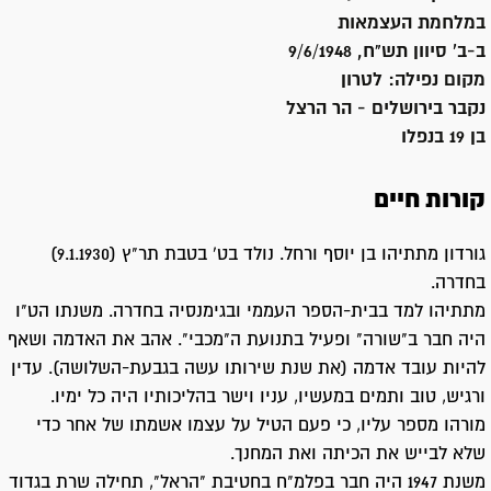
במלחמת העצמאות
ב-ב' סיוון תש"ח, 9/6/1948
מקום נפילה:
לטרון
נקבר ב
ירושלים - הר הרצל
בן 19 בנפלו
קורות חיים
גורדון מתתיהו בן יוסף ורחל. נולד בט' בטבת תר"ץ (9.1.1930)
בחדרה.
מתתיהו למד בבית-הספר העממי ובגימנסיה בחדרה. משנתו הט"ו
היה חבר ב"שורה" ופעיל בתנועת ה"מכבי". אהב את האדמה ושאף
להיות עובד אדמה (את שנת שירותו עשה בגבעת-השלושה). עדין
ורגיש, טוב ותמים במעשיו, עניו וישר בהליכותיו היה כל ימיו.
מורהו מספר עליו, כי פעם הטיל על עצמו אשמתו של אחר כדי
שלא לבייש את הכיתה ואת המחנך.
משנת 1947 היה חבר בפלמ"ח בחטיבת "הראל", תחילה שרת בגדוד