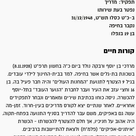
תפקיד:
מדריך
נפטר בעת שירותו
ב-כ"ט כסלו תש"ט, 31/12/1948
נקבר ב
חיפה
בן 19 בנפלו
קורות חיים
מרדכי בן יוסף ורבקה נולד ביום כ"ה בחשון תרפ"ט (8.11.1928)
בשכונת בת-גלים אשר בחיפה. למד בבית-החינוך לילדי עובדים.
בגיל 9 הצטרף לתנועת "המחנות העולים" והיה חבר פעיל בה. בן
16 וחצי עזב את העיר ועבר לחברת "הנוער העובד" בתל-יוסף
להכשרה. ניסה כוחו בכתיבת שירים ומאמרים ונבחר לתפקידים
אחראיים. לאחר שנתיים יצא לקורס מדריכים בעין-חרוד. זמן-מה
עשה גם באפיקים, משם עבר להדריך בסניף התנועה בפתח-תקוה.
היה אהוב על חניכיו, אך חלם להצטרף להכשרתו - הכשרת
"איתנים-אפיקים" (פלמ"ח) ולצאת להתיישבות ברביבים.