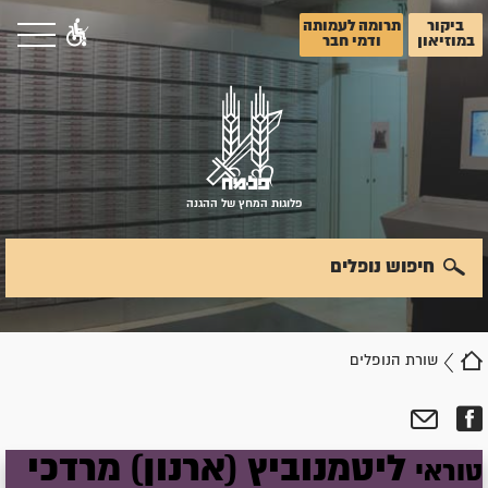
ביקור
תרומה לעמותה
במוזיאון
ודמי חבר
פלוגות המחץ של ההגנה
חיפוש נופלים
שורת הנופלים
ליטמנוביץ
(ארנון)
מרדכי
טוראי