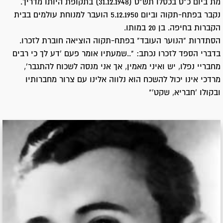
מת ביום כ"ט בכסלו תש"ט (31.12.1948) בתקופת היותו מדריך.
נקבר בפתח-תקוה וביום 5.12.1950 הועבר למנוחת עולמים בבית
הקברות בחיפה. בן 20 במותו.
הסתדרות "הנוער העובד" בפתח-תקוה הוציאה חוברת לזכרו.
בדברי הספד לזכרו נכתב: "..שמעתיו אומר פעם 'דע לך כי רבים
מחבריי נפלו, יש ואיני מאמין, אך אני מנסה לשכוח להתגבר',
מרדכי אינו יכול להשכח הוא נלווה אלינו עם צרור מחברותיו
ובקולו 'חבריא, שקט'"