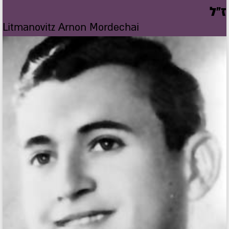
ז"ל
Litmanovitz Arnon Mordechai