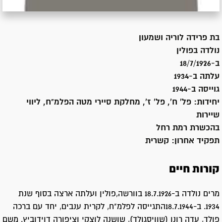
בת
פרידה לוריה ושמעון
נולדה ב
פולין
ב-18/7/1926
עלתה ב-
1934
גוייסה ב-
1944
יחידות:
פל' ח', פל' ז', מחלקת סיירי מטה הפלמ"ח, ליווי
שיירות
בהכשרת רמת רחל
תפקיד אחרון:
קשרית
קורות חיים
מרים נולדה ב-18.7.1926 בוורשה,פולין ועלתה ארצה בסוף שנת
1934. ב-18.7.1944התגייסה לפלמ"ח, לקרית ענבים, יחד עם ברכה
פולד, עדה רונן (שוויסגולד), שושנה לוצקי וציפורה דוידוביץ. משם