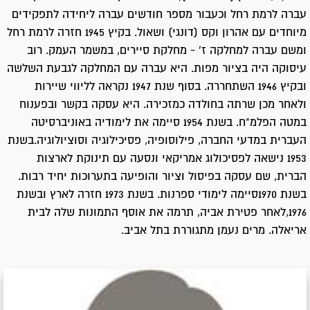
עברה לרמת רחל וכעבור מספר חודשים עברה ליחידה לתפקידים
מיוחדים עם אהרון וקס (דונגי) ושאול. בקיץ 1945 חזרה לרמת רחל
ומשם עברה למחלקה ז' - מחלקת סיירים, במשמר העמק. רוב
עיסוקה היה בציור מפות. היא עברה עם המחלקה לגבעת השלשה
ובקיץ 1946 השתחררה. בסוף שנת 1947 נקראה לליווי שיירות
ולאחר מכן שרתה בחולדה כמזכירה. היא עסקה בקשר ובפענוח
במטה הפלמ"ח. בשנת 1954 סיימה את לימודיה באוניברסיטה
העברית במדעי החברה, פילוסופיה, פסיכילוגיה וסוציולוגיה.בשנת
1953 נישאה לפסיכולוג אמריקאי ונסעה עם תינוקת לארצות
הברית, שם עסקה בפיסול וציור והופיעה בתערוכות יחיד רבות.
בשנת 1970סיימה לימודי ספרנות. בשנת 1973 חזרה לארץ ובשנת
1976,לאחר פטירת אביה, תרמה את אוסף התמונות שלה לבית
אריאלה. מרים נעמן מתגוררת בתל אביב.