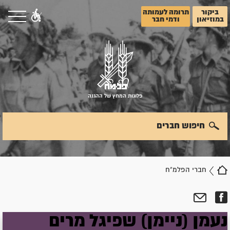
ביקור
תרומה לעמותה
במוזיאון
ודמי חבר
פלוגות המחץ של ההגנה
חיפוש חברים
חברי הפלמ"ח
נעמן (ניימן)
שפיגל
מרים