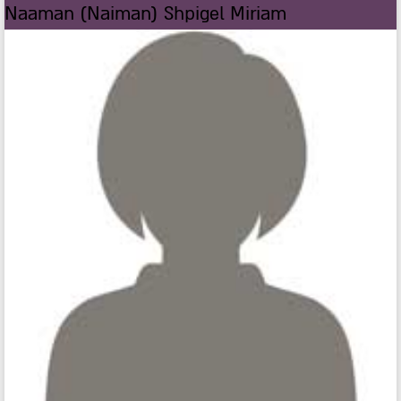
Naaman (Naiman) Shpigel Miriam