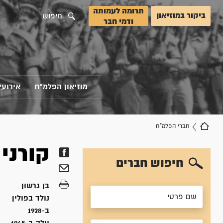
תרומה לעמותה
ביקור במוזיאון
חיפוש
ודמי חבר
מוזיאון הפלמ"ח
אירועי
חברי הפלמ"ח
קורני
חיפוש חברים
בן
גרשון
נולד ב
פולין
ב-1928