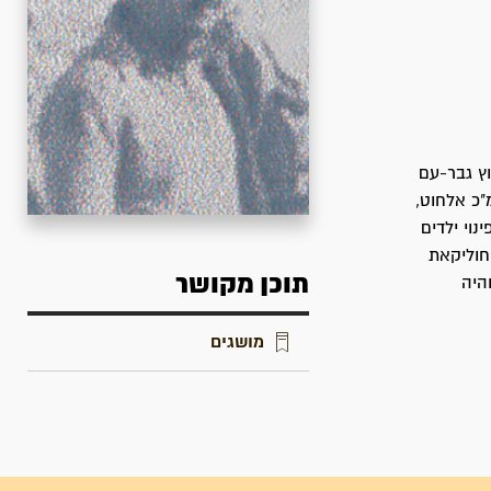
"ח בשנת 1946 להכשרה בקיבוץ גבר-עם
 תיפקד כמ"כ אלחוט,
נוי ילדים
חוליקאת
תוכן מקושר
היה
מושגים