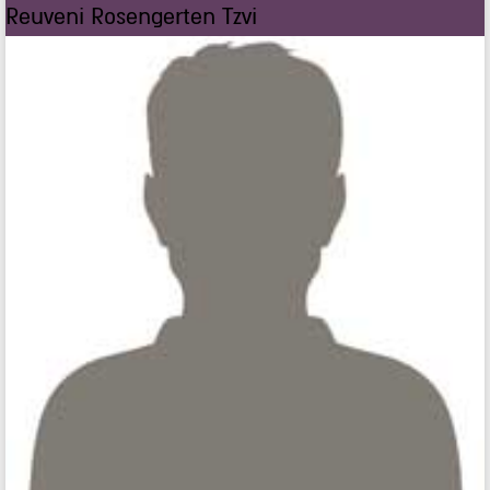
Reuveni Rosengerten Tzvi