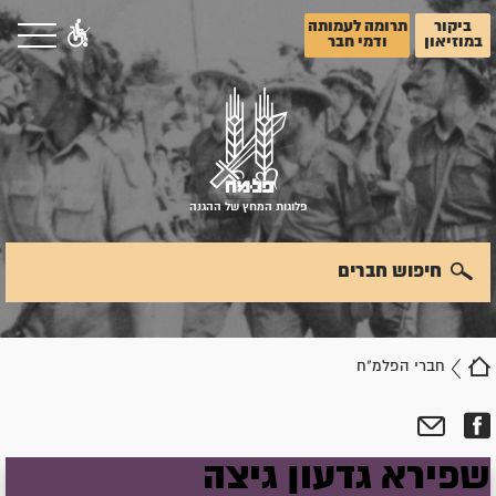
ביקור
תרומה לעמותה
במוזיאון
ודמי חבר
פלוגות המחץ של ההגנה
חיפוש חברים
חברי הפלמ"ח
שפירא
גדעון
גיצה