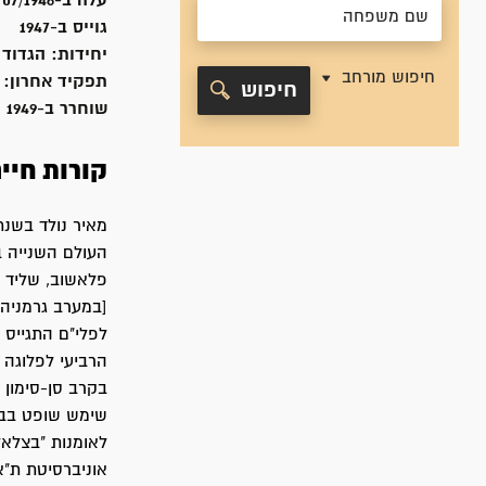
עלה ב-
07/1946
גוייס ב-
1947
יחידות:
הגדוד 
חיפוש מורחב
תפקיד אחרון:
חיפוש
שוחרר ב-
1949
קורות חיי
פלאשוב, שליד קר
הרביעי לפלוגה 
בקרב סן-סימון 
לאומנות "בצלאל
אוניברסיטת ת"א