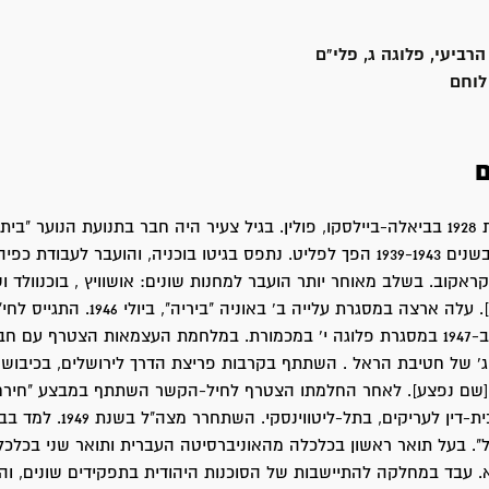
הרביעי, פלוגה ג, פלי"ם
לוחם
ם
מאיר נולד בשנת 1928 בביאלה-ביילסקו, פולין. בגיל צעיר היה חבר בתנועת הנוער 
העולם השנייה בשנים 1939-1943 הפך לפליט. נתפס בגיטו בוכניה, והועבר לעבודת
אקוב. בשלב מאוחר יותר הועבר למחנות שונים: אושוויץ , בוכנוולד ושפ
[במערב גרמניה]. עלה ארצה במסגרת עלייה ב' באוניה "בי
לפלי"ם התגייס ב-1947 במסגרת פלוגה י' במכמורת. במלחמת העצמאות הצטרף עם ח
ג' של חטיבת הראל . השתתף בקרבות פריצת הדרך לירושלים, בכיבוש
[שם נפצע]. לאחר החלמתו הצטרף לחיל-הקשר השתתף במבצע "חירם",
שימש שופט בבית-דין לעריקים, בתל-ליטווינ
". בעל תואר ראשון בכלכלה מהאוניברסיטה העברית ותואר שני בכלכ
. עבד במחלקה להתיישבות של הסוכנות היהודית בתפקידים שונים, וה