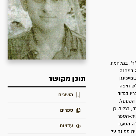
"בית"ר". במלחמת
 כפיה במחנה
תוכן מקושר
ייכינגן
ריה", ביולי 1946. התגייס לחי"ש חיפה.
בריו בגדוד
מושגים
 הקסטל,
 בגליל. כן
ספרים
סקי. השתחרר מצה"ל בשנת 1949. למד בבית-הספר
לה מטעם
עדויות
יה ממונה על