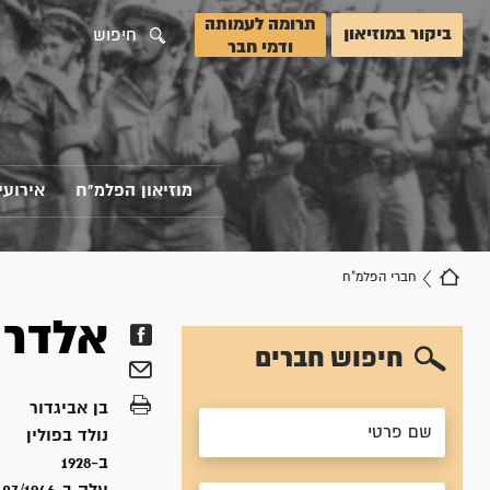
תרומה לעמותה
ביקור במוזיאון
חיפוש
ודמי חבר
מוזיאון הפלמ"ח
אירועי
חברי הפלמ"ח
אלדר
חיפוש חברים
בן
אביגדור
נולד ב
פולין
ב-1928