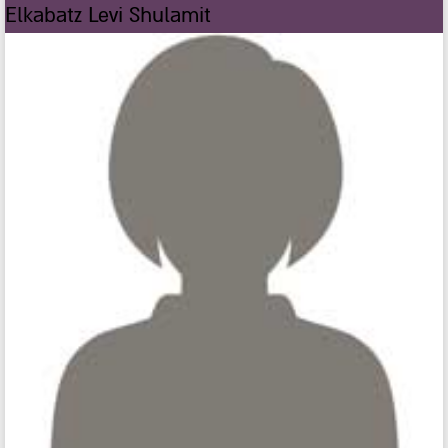
Elkabatz Levi Shulamit