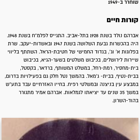
שוחרר ב-
1949
קורות חיים
אברהם נולד בשנת 1928 בתל-אביב. התגייס לפלמ"ח בשנת 1948.
היה בהכשרות גבעת השלושה בשנת 1947 ובאשדות-יעקב. שרת
בפלוגות א' וג', בגדוד החמישי של חטיבת-הראל. השתתף בליווי
שיירות לירושלים, בכיבוש משלטים בשער-הגיא, בכיבוש
בית-מחסיר, רמת-רחל, במשלט המשותף, ברדאר, בקסטל,
בבית-נטיף, בבית- ג'מאל. בהמשך נטל חלק גם בפעילויות בדרום,
במבצע עין בניצנה ובמשלטי רפיח. בחייו האזרחיים עבד בתע"ש
במשך 35 שנים עד יציאתו לגמלאות. אברהם אמיר מתגורר
בהוד-השרון.