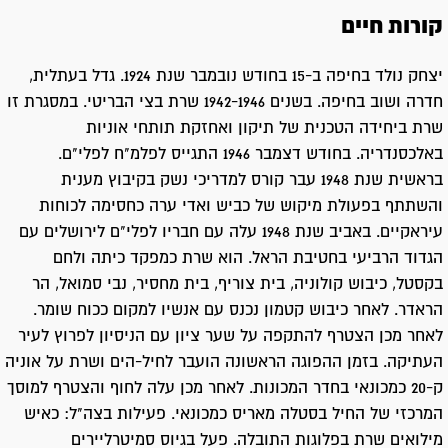
קורות חיים
יצחק נולד בחיפה ב-15 בחודש נובמבר שנת 1924. גדל בעתלית,
חדרה ושוב בחיפה. בשנים 1942-1946 שרת בצי הבריטי. במסגרת זו
שרת ביחידה הטכנית של תיקון ואחזקת תותחי אוניות
באלכסנדריה. בחודש דצמבר 1946 התגייס לפלמ"ח לפלי"ם.
בראשית שנת 1948 עבר קורס למדריכי נשק בקיבוץ מענית
והשתתף בפעולת מיקוש של כביש ואדי ערה כחסימה לכוחות
עיראקיים. באביב שנת 1948 עלה עם חבריו לפלי"ם לירושלים עם
הגדוד הרביעי בחטיבת הראל. הוא שרת כמפקד כיתה ולחם
בקסטל, כיבוש קולוניה, בית צוריף, בית מחסיר, נבי סמואל, הר
הראדר. לאחר כיבוש קטמון נכנס עם אנשיו למקום ככוח שומר.
לאחר מכן הצטרף להתקפה על שער ציון עם הניסיון לפרוץ לעיר
העתיקה. בזמן ההפוגה הראשונה הועבר לחיל-הים ושרת על אוניה
ק-20 כמכונאי בחדר המכונות. לאחר מכן עלה לחוף והצטרף למוסך
המרכזי של החיל בסטלה מאריס כמכונאי. פעילות בצה"ל: כאיש
מילואים שרת בפלוגות התובלה. פעל בגיוס סמיטרליירים