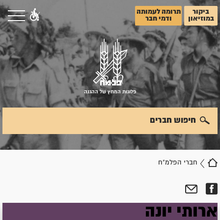
ביקור
תרומה לעמותה
במוזיאון
ודמי חבר
פלוגות המחץ של ההגנה
חיפוש חברים
חברי הפלמ"ח
ארותי
יונה