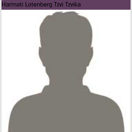
Harmati Lotenberg Tzvi Tzvika