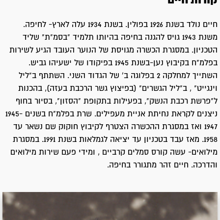
קורות חיים
חיים נולד בשנת 1926 בפולין. בשנת 1934 עלה לארץ- לחיפה.
משנת 1943 גויס להגנה בחיפה בהיותו תלמיד "בסמ"ת" שליד
הטכניון. במסגרת הכשרה מגויסת של הנוער העובד הגיע לשירות
בפלמ"ח בקיבוץ נען-בשנת 1945 בפיקודו של ישעיהו גביש.
השתייך למחלקה 2 בפלוגה ב' של הגדוד השני. השתתף ב"ליל
וינגייט" , ב"ליל הגשרים" (בפיצוץ גשר הרכבת בעזה), בהכנות
ל"פרשת רכבת הנשק", בפעילות בתקופת "הסזון", בסיור בחוף
ניצנים לקראת נחיתת אניית מעפילים. שרת בפלמ"ח בשנים 1945-
1947 ואז במסגרת ההכשרה הצטרף לקיבוץ חוקוק שם נשאר עד
1958. מאז עבד בטכניון עד יציאה לגמלאות בשנת 1991. במסגרת
מילואים- עשה קורס סמלים קרביים , ומידי פעם שירות מילואים
והדרכה. חיים זהר מתגורר בחיפה.