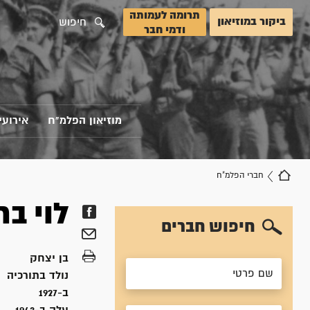
תרומה לעמותה
ביקור במוזיאון
חיפוש
ודמי חבר
מוזיאון הפלמ"ח
אירועי
חברי הפלמ"ח
לוי
בר
חיפוש חברים
בן
יצחק
נולד ב
תורכיה
ב-1927