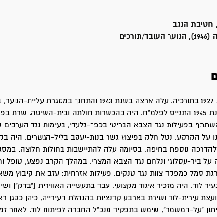
, חטיבת הנגב
תורכים
ם
ברוך נולד בשנת 1927 בתורכיה. עלה ארצה בשנת 1943 והתחנך במסגרת עליית-
גבעת-חיים. בשנת 1945 התגייס לפלמ"ח. היה בהכשרות חולתה ובית-השיטה. שרת 
שתתף בפעילות נגד הצבא הבריטי בכפר-גלעדי, בעימות נגד הערבים ש
ונן על הקרקע. נטל חלק בפיצוץ גשר בנות-יעקב בליל-הגשרים. היה בק
להדרכה נוספת בחיפה, בסיומה עלה להתיישבות בחולות חלוצה. במסגר
ל ביר-עסלוג' ונלחם נגד הצבא המצרי. במהלך הקרב נפצע, טופל וח
ת סמל כמפקד צוות נגד טנקים. פעילות אזרחית: עזב את קיבוץ מש
יר לוד. היה מזכיר איגוד מקצועי, עבד בתעשייה האווירית ["בדק"] וש
ועצת עירית-לוד ושירת בארבע קדנציות בהנהלת העירייה, כיהן כסגן רא
יתון "על-המשמר", שימש בתפקיד מנכ"ל החברה לפיתוח לוד. לאחר זמ