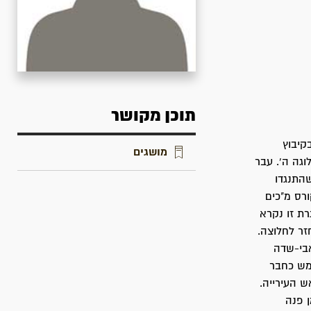
תוכן מקושר
הנוער, בקיבוץ
מושגים
בפלוגה ה'. עבר
התנגדו
ורס מ"כים
ת זו נקרא
זר לחלוצה.
אבי-שדה
ימש כחבר
ש העירייה.
ן פנה