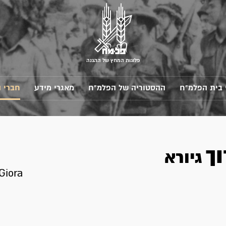
פלוגות המחץ של ההגנה
 בית הפלמ"ח
ההסטוריה של הפלמ"ח
מאגרי מידע
חברי 
וך
גיורא
Giora