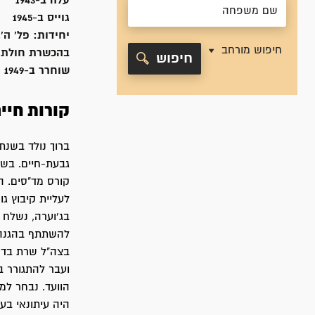
עלה ב-
1943
גוייס ב-
1945
יחידות:
פל' ה'
חיפוש מורחב
בהכשרת חולתה (1946), הנוער העובד/
חיפוש
שוחרר ב-
1949
קורות חיי
קורס מד"סים. ה
לעליית קיבוץ ג
בג'וערה, נשלח 
להשתתף בהגנה ע
בצה"ל שרת בדרג
ועבר להתגורר בע
הוועד. נבחר למ
היה עיתונאי בע